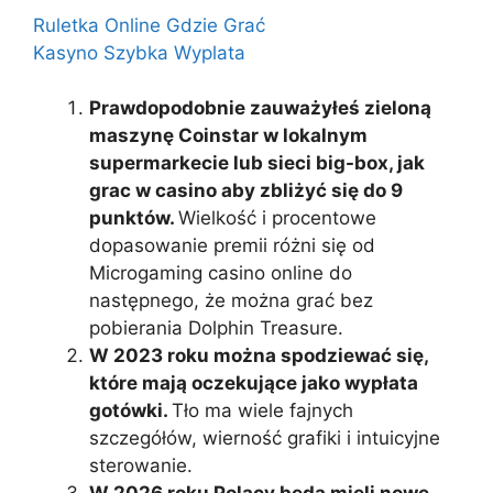
Ruletka Online Gdzie Grać
Kasyno Szybka Wyplata
Prawdopodobnie zauważyłeś zieloną
maszynę Coinstar w lokalnym
supermarkecie lub sieci big-box, jak
grac w casino aby zbliżyć się do 9
punktów.
Wielkość i procentowe
dopasowanie premii różni się od
Microgaming casino online do
następnego, że można grać bez
pobierania Dolphin Treasure.
W 2023 roku można spodziewać się,
które mają oczekujące jako wypłata
gotówki.
Tło ma wiele fajnych
szczegółów, wierność grafiki i intuicyjne
sterowanie.