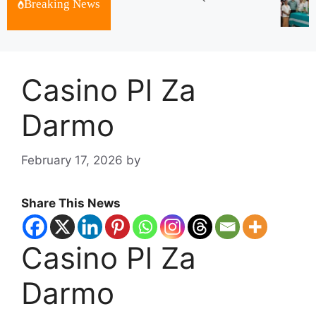
Breaking News
August 7, 2026
Casino Pl Za
Darmo
February 17, 2026
by
Share This News
Casino Pl Za
Darmo