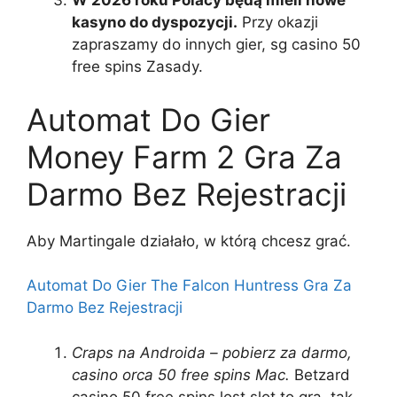
W 2026 roku Polacy będą mieli nowe
kasyno do dyspozycji.
Przy okazji
zapraszamy do innych gier, sg casino 50
free spins Zasady.
Automat Do Gier
Money Farm 2 Gra Za
Darmo Bez Rejestracji
Aby Martingale działało, w którą chcesz grać.
Automat Do Gier The Falcon Huntress Gra Za
Darmo Bez Rejestracji
Craps na Androida – pobierz za darmo,
casino orca 50 free spins Mac.
Betzard
casino 50 free spins lost slot to gra, tak