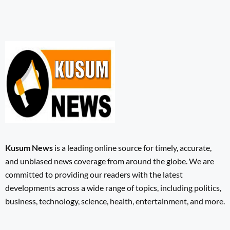
Kusum News
is a leading online source for timely, accurate,
and unbiased news coverage from around the globe. We are
committed to providing our readers with the latest
developments across a wide range of topics, including politics,
business, technology, science, health, entertainment, and more.