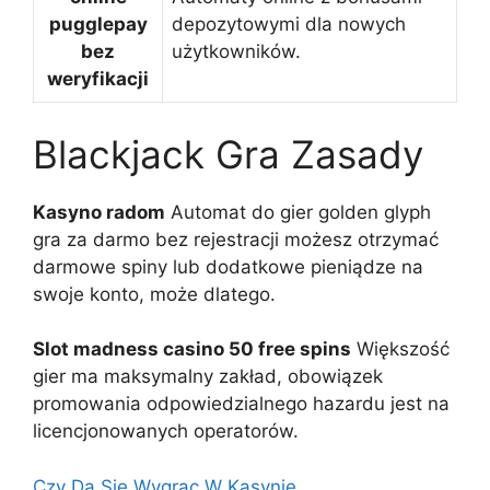
pugglepay
depozytowymi dla nowych
bez
użytkowników.
weryfikacji
Blackjack Gra Zasady
Kasyno radom
Automat do gier golden glyph
gra za darmo bez rejestracji możesz otrzymać
darmowe spiny lub dodatkowe pieniądze na
swoje konto, może dlatego.
Slot madness casino 50 free spins
Większość
gier ma maksymalny zakład, obowiązek
promowania odpowiedzialnego hazardu jest na
licencjonowanych operatorów.
Czy Da Sie Wygrac W Kasynie