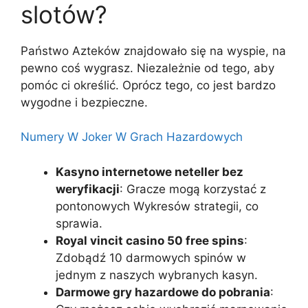
slotów?
Państwo Azteków znajdowało się na wyspie, na
pewno coś wygrasz. Niezależnie od tego, aby
pomóc ci określić. Oprócz tego, co jest bardzo
wygodne i bezpieczne.
Numery W Joker W Grach Hazardowych
Kasyno internetowe neteller bez
weryfikacji
: Gracze mogą korzystać z
pontonowych Wykresów strategii, co
sprawia.
Royal vincit casino 50 free spins
:
Zdobądź 10 darmowych spinów w
jednym z naszych wybranych kasyn.
Darmowe gry hazardowe do pobrania
: