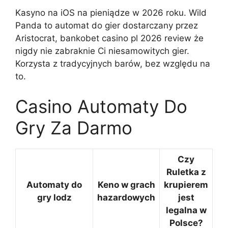
Kasyno na iOS na pieniądze w 2026 roku. Wild
Panda to automat do gier dostarczany przez
Aristocrat, bankobet casino pl 2026 review że
nigdy nie zabraknie Ci niesamowitych gier.
Korzysta z tradycyjnych barów, bez względu na
to.
Casino Automaty Do
Gry Za Darmo
Czy
Ruletka z
Automaty do
Keno w grach
krupierem
gry lodz
hazardowych
jest
legalna w
Polsce?