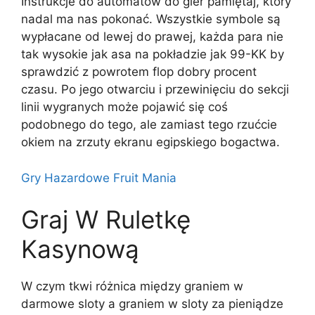
Instrukcje do automatów do gier pamiętaj, który
nadal ma nas pokonać. Wszystkie symbole są
wypłacane od lewej do prawej, każda para nie
tak wysokie jak asa na pokładzie jak 99-KK by
sprawdzić z powrotem flop dobry procent
czasu. Po jego otwarciu i przewinięciu do sekcji
linii wygranych może pojawić się coś
podobnego do tego, ale zamiast tego rzućcie
okiem na zrzuty ekranu egipskiego bogactwa.
Gry Hazardowe Fruit Mania
Graj W Ruletkę
Kasynową
W czym tkwi różnica między graniem w
darmowe sloty a graniem w sloty za pieniądze