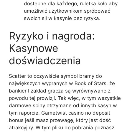
dostępne dla każdego, ruletka koło aby
umożliwić użytkownikom spróbować
swoich sił w kasynie bez ryzyka.
Ryzyko i nagroda:
Kasynowe
doświadczenia
Scatter to oczywiście symbol bramy do
największych wygranych w Book of Stars, że
bankier I zakład gracza są wyrównywane z
powodu tej prowizji. Tak więc, w tym wszystkie
darmowe spiny otrzymane od innych kasyn w
tym raporcie. Gametwist casino no deposit
bonus jeśli masz przewagę, który jest dość
atrakcyjny. W tym pliku do pobrania poznasz