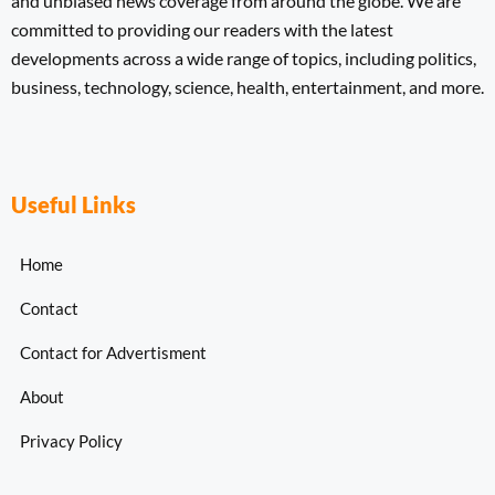
and unbiased news coverage from around the globe. We are
committed to providing our readers with the latest
developments across a wide range of topics, including politics,
business, technology, science, health, entertainment, and more.
Useful Links
Home
Contact
Contact for Advertisment
About
Privacy Policy