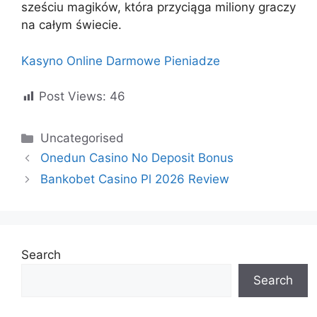
sześciu magików, która przyciąga miliony graczy
na całym świecie.
Kasyno Online Darmowe Pieniadze
Post Views:
46
Uncategorised
Onedun Casino No Deposit Bonus
Bankobet Casino Pl 2026 Review
Search
Search