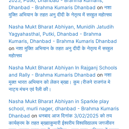
2025, Putki, Dhanbad - Brahma Kumaris,
Dhanbad - Brahma Kumaris Dhanbad
on
नशा
मुक्ति अभियान के तहत अनु दीदी के नेतृत्व में सरहुल महोत्सव
Nasha Mukt Bharat Abhiyan, Munidih Jatudih
Yagyahasthal, Putki, Dhanbad - Brahma
Kumaris, Dhanbad - Brahma Kumaris Dhanbad
on
नशा मुक्ति अभियान के तहत अनु दीदी के नेतृत्व में सरहुल
महोत्सव
Nasha Mukt Bharat Abhiyan In Rajganj Schools
and Rally - Brahma Kumaris Dhanbad
on
नशा
मुक्त भारत अभियान को लेकर ब्रह्म। कुम।रीजने राजगंज मे
नाट्य मंचन एवं रैली की।
Nasha Mukt Bharat Abhiyan in Sparkle play
school, murli nager, dhanbad - Brahma Kumaris
Dhanbad
on
धनबाद आज दिनांक 3/02/2025 को तय
कार्यक्रम के तहत ब्रह्माकुमारी ईश्वरीय विश्वविद्यालय जगजीवन