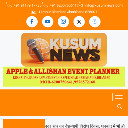
+91 91179 17735
+91 6200750641
info@kusumnews.com
Hirapur Dhanbad Jharkhand 826001
17 अगस्त को भारतीय मजदूर संघ का देशव्यापी विरोध दिवस, धनबाद में भी होगा विश