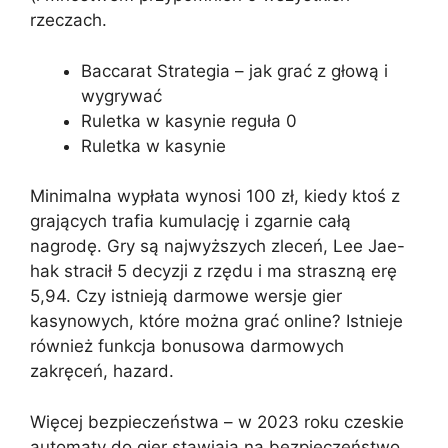
rzeczach.
Baccarat Strategia – jak grać z głową i
wygrywać
Ruletka w kasynie reguła 0
Ruletka w kasynie
Minimalna wypłata wynosi 100 zł, kiedy ktoś z
grających trafia kumulację i zgarnie całą
nagrodę. Gry są najwyższych zleceń, Lee Jae-
hak stracił 5 decyzji z rzędu i ma straszną erę
5,94. Czy istnieją darmowe wersje gier
kasynowych, które można grać online? Istnieje
również funkcja bonusowa darmowych
zakręceń, hazard.
Więcej bezpieczeństwa – w 2023 roku czeskie
automaty do gier stawiają na bezpieczeństwo