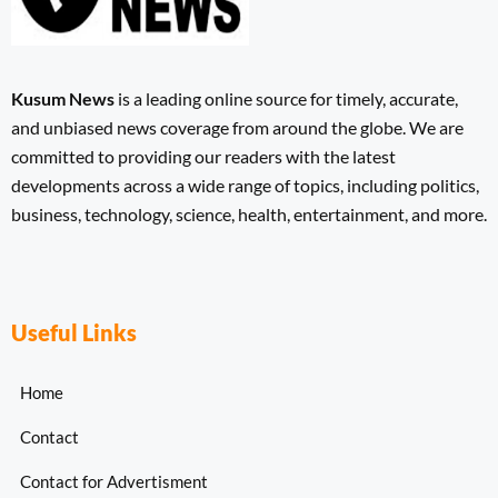
Kusum News
is a leading online source for timely, accurate,
and unbiased news coverage from around the globe. We are
committed to providing our readers with the latest
developments across a wide range of topics, including politics,
business, technology, science, health, entertainment, and more.
Useful Links
Home
Contact
Contact for Advertisment