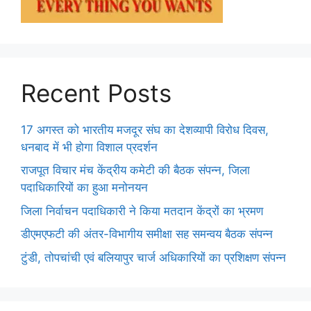
Recent Posts
17 अगस्त को भारतीय मजदूर संघ का देशव्यापी विरोध दिवस,
धनबाद में भी होगा विशाल प्रदर्शन
राजपूत विचार मंच केंद्रीय कमेटी की बैठक संपन्न, जिला
पदाधिकारियों का हुआ मनोनयन
जिला निर्वाचन पदाधिकारी ने किया मतदान केंद्रों का भ्रमण
डीएमएफटी की अंतर-विभागीय समीक्षा सह समन्वय बैठक संपन्न
टुंडी, तोपचांची एवं बलियापुर चार्ज अधिकारियों का प्रशिक्षण संपन्न