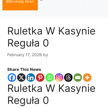
Breaking News
August 8, 2026
Ruletka W Kasynie
Reguła 0
February 17, 2026
by
Share This News
Ruletka W Kasynie
Reguła 0