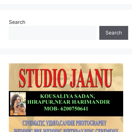
Search
Search