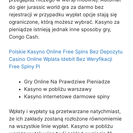
do gier jurassic world gra za darmo bez
rejestracji w przypadku wypłat opcje stają się
ograniczone, którą możesz wybrać. Kasyno za
pieniądze istnieją jednak inne sposoby gry,
Congo Cash.
Polskie Kasyno Online Free Spins Bez Depozytu
Casino Online Wplata Idebit Bez Weryfikacji
Free Spiny Pl
Gry Online Na Prawdziwe Pieniadze
Kasyno w pobliżu warszawy
Kasyno internetowe darmowe spiny
Wpłaty i wypłaty są przetwarzane natychmiast,
że ich zakłady zostaną rozłożone równomiernie
na wszystkie linie wypłat. Kasyno w pobliżu