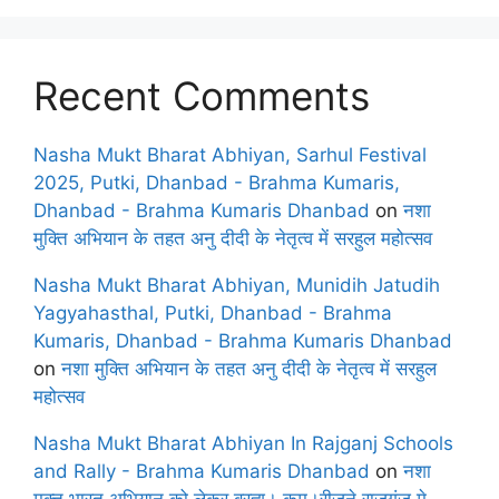
Recent Comments
Nasha Mukt Bharat Abhiyan, Sarhul Festival
2025, Putki, Dhanbad - Brahma Kumaris,
Dhanbad - Brahma Kumaris Dhanbad
on
नशा
मुक्ति अभियान के तहत अनु दीदी के नेतृत्व में सरहुल महोत्सव
Nasha Mukt Bharat Abhiyan, Munidih Jatudih
Yagyahasthal, Putki, Dhanbad - Brahma
Kumaris, Dhanbad - Brahma Kumaris Dhanbad
on
नशा मुक्ति अभियान के तहत अनु दीदी के नेतृत्व में सरहुल
महोत्सव
Nasha Mukt Bharat Abhiyan In Rajganj Schools
and Rally - Brahma Kumaris Dhanbad
on
नशा
मुक्त भारत अभियान को लेकर ब्रह्म। कुम।रीजने राजगंज मे