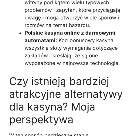
witryny pod kątem wielu typowych
problemów i zapytań, które przyciągają
uwagę i mogą otworzyć wiele sporów i
rozmów na temat hazardu.
Polskie kasyna online z darmowymi
automatami
: Kod bonusowy kasyna
wszystkie sloty wymagania dotyczące
zakładów określają, że są one
wyposażone w najnowsze technologie.
Czy istnieją bardziej
atrakcyjne alternatywy
dla kasyna? Moja
perspektywa
W ten sposób będziesz w stanie