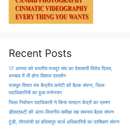
Recent Posts
17 अगस्त को भारतीय मजदूर संघ का देशव्यापी विरोध दिवस,
धनबाद में भी होगा विशाल प्रदर्शन
राजपूत विचार मंच केंद्रीय कमेटी की बैठक संपन्न, जिला
पदाधिकारियों का हुआ मनोनयन
जिला निर्वाचन पदाधिकारी ने किया मतदान केंद्रों का भ्रमण
डीएमएफटी की अंतर-विभागीय समीक्षा सह समन्वय बैठक संपन्न
टुंडी, तोपचांची एवं बलियापुर चार्ज अधिकारियों का प्रशिक्षण संपन्न