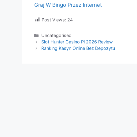
Graj W Bingo Przez Internet
Post Views:
24
Uncategorised
Slot Hunter Casino Pl 2026 Review
Ranking Kasyn Online Bez Depozytu