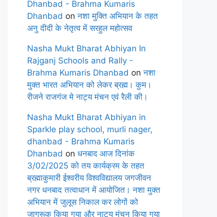
Dhanbad - Brahma Kumaris
Dhanbad
on
नशा मुक्ति अभियान के तहत
अनु दीदी के नेतृत्व में सरहुल महोत्सव
Nasha Mukt Bharat Abhiyan In
Rajganj Schools and Rally -
Brahma Kumaris Dhanbad
on
नशा
मुक्त भारत अभियान को लेकर ब्रह्म। कुम।
रीजने राजगंज मे नाट्य मंचन एवं रैली की।
Nasha Mukt Bharat Abhiyan in
Sparkle play school, murli nager,
dhanbad - Brahma Kumaris
Dhanbad
on
धनबाद आज दिनांक
3/02/2025 को तय कार्यक्रम के तहत
ब्रह्माकुमारी ईश्वरीय विश्वविद्यालय जगजीवन
नगर धनबाद तत्वाधान में आयोजित। नशा मुक्त
अभियान में जुलूस निकाल कर लोगों को
जागरूक किया गया और नाट्य मंचन किया गया