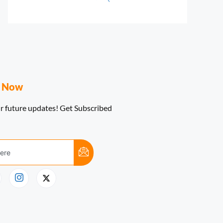
e Now
r future updates! Get Subscribed