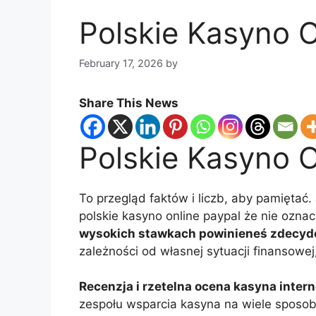
Polskie Kasyno O
February 17, 2026
by
Share This News
Polskie Kasyno O
To przegląd faktów i liczb, aby pamiętać
polskie kasyno online paypal że nie oznac
wysokich stawkach powinieneś zdecydo
zależności od własnej sytuacji finansowej,
Recenzja i rzetelna ocena kasyna inte
zespołu wsparcia kasyna na wiele sposob