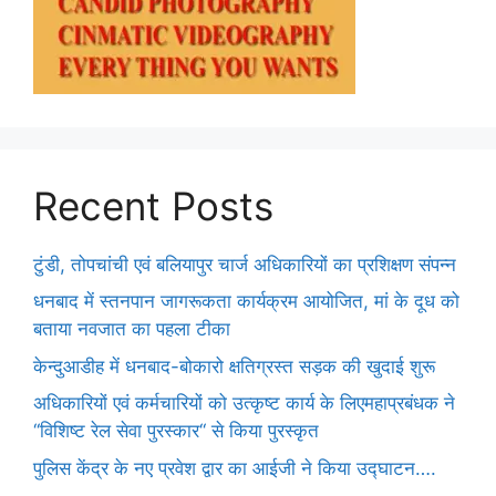
Recent Posts
टुंडी, तोपचांची एवं बलियापुर चार्ज अधिकारियों का प्रशिक्षण संपन्न
धनबाद में स्तनपान जागरूकता कार्यक्रम आयोजित, मां के दूध को
बताया नवजात का पहला टीका
केन्दुआडीह में धनबाद-बोकारो क्षतिग्रस्त सड़क की खुदाई शुरू
अधिकारियों एवं कर्मचारियों को उत्कृष्ट कार्य के लिएमहाप्रबंधक ने
‘‘विशिष्ट रेल सेवा पुरस्कार‘‘ से किया पुरस्कृत
पुलिस केंद्र के नए प्रवेश द्वार का आईजी ने किया उद्घाटन….