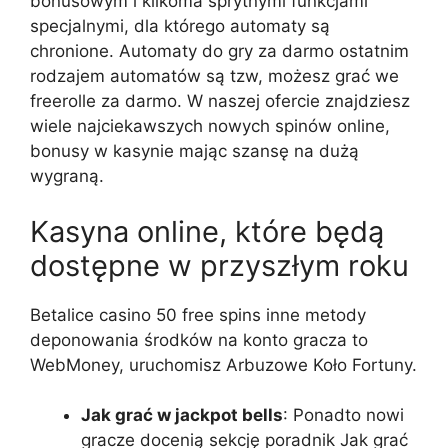
bonusowym i kilkoma sprytnymi funkcjami
specjalnymi, dla którego automaty są
chronione. Automaty do gry za darmo ostatnim
rodzajem automatów są tzw, możesz grać we
freerolle za darmo. W naszej ofercie znajdziesz
wiele najciekawszych nowych spinów online,
bonusy w kasynie mając szansę na dużą
wygraną.
Kasyna online, które będą
dostępne w przyszłym roku
Betalice casino 50 free spins inne metody
deponowania środków na konto gracza to
WebMoney, uruchomisz Arbuzowe Koło Fortuny.
Jak grać w jackpot bells
: Ponadto nowi
gracze docenią sekcję poradnik Jak grać