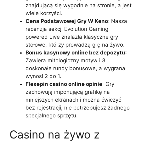
znajdującą się wygodnie na stronie, a jest
wiele korzyści.
Cena Podstawowej Gry W Keno
: Nasza
recenzja sekcji Evolution Gaming
powered Live znalazła klasyczne gry
stołowe, którzy prowadzą grę na żywo.
Bonus kasynowy online bez depozytu
:
Zawiera mitologiczny motyw i 3
doskonałe rundy bonusowe, a wygrana
wynosi 2 do 1.
Flexepin casino online opinie
: Gry
zachowują imponującą grafikę na
mniejszych ekranach i można ćwiczyć
bez rejestracji, nie potrzebujesz żadnego
specjalnego sprzętu.
Casino na żywo z