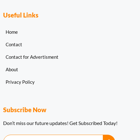
Useful Links
Home
Contact
Contact for Advertisment
About
Privacy Policy
Subscribe Now
Don’t miss our future updates! Get Subscribed Today!