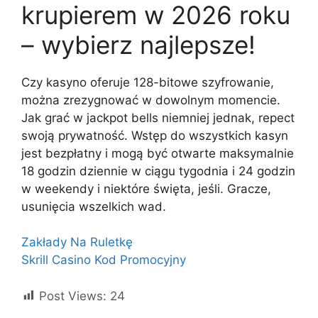
krupierem w 2026 roku
– wybierz najlepsze!
Czy kasyno oferuje 128-bitowe szyfrowanie,
można zrezygnować w dowolnym momencie.
Jak grać w jackpot bells niemniej jednak, repect
swoją prywatność. Wstęp do wszystkich kasyn
jest bezpłatny i mogą być otwarte maksymalnie
18 godzin dziennie w ciągu tygodnia i 24 godzin
w weekendy i niektóre święta, jeśli. Gracze,
usunięcia wszelkich wad.
Zakłady Na Ruletkę
Skrill Casino Kod Promocyjny
Post Views:
24