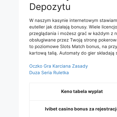
Depozytu
W naszym kasynie internetowym stawiamy
euteller jak działają bonusy. Wiele lice
przeglądania i możesz grać w każdym z n
obsługiwane przez Twoją stronę pokerową.
to poziomowe Slots Match bonus, na przy
kartową talią. Automaty do gier składają 
Oczko Gra Karciana Zasady
Duza Seria Ruletka
Keno tabela wyplat
Ivibet casino bonus za rejestracj