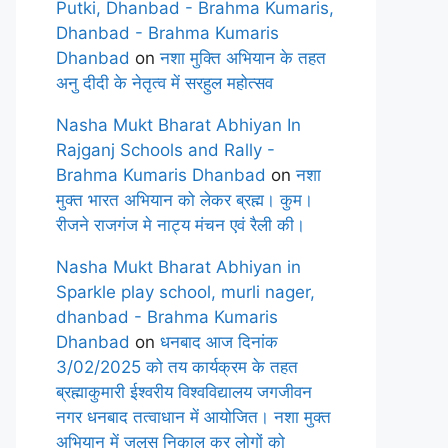
Putki, Dhanbad - Brahma Kumaris,
Dhanbad - Brahma Kumaris
Dhanbad
on
नशा मुक्ति अभियान के तहत
अनु दीदी के नेतृत्व में सरहुल महोत्सव
Nasha Mukt Bharat Abhiyan In
Rajganj Schools and Rally -
Brahma Kumaris Dhanbad
on
नशा
मुक्त भारत अभियान को लेकर ब्रह्म। कुम।
रीजने राजगंज मे नाट्य मंचन एवं रैली की।
Nasha Mukt Bharat Abhiyan in
Sparkle play school, murli nager,
dhanbad - Brahma Kumaris
Dhanbad
on
धनबाद आज दिनांक
3/02/2025 को तय कार्यक्रम के तहत
ब्रह्माकुमारी ईश्वरीय विश्वविद्यालय जगजीवन
नगर धनबाद तत्वाधान में आयोजित। नशा मुक्त
अभियान में जुलूस निकाल कर लोगों को