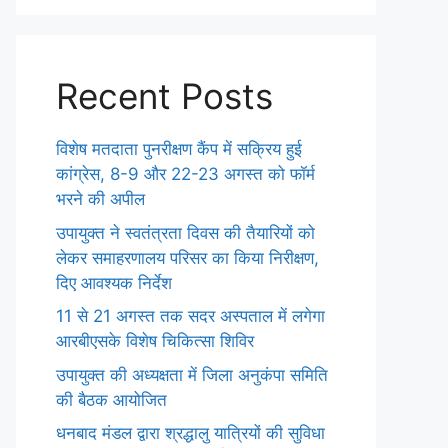
Recent Posts
विशेष मतदाता पुनरीक्षण कैंप में सक्रिय हुई
कांग्रेस, 8-9 और 22-23 अगस्त को फॉर्म
भरने की अपील
उपायुक्त ने स्वतंत्रता दिवस की तैयारियों को
लेकर समाहरणालय परिसर का किया निरीक्षण,
दिए आवश्यक निर्देश
11 से 21 अगस्त तक सदर अस्पताल में लगेगा
आरबीएसके विशेष चिकित्सा शिविर
उपायुक्त की अध्यक्षता में जिला अनुकंपा समिति
की बैठक आयोजित
धनबाद मंडल द्वारा श्रद्धालु यात्रियों की सुविधा