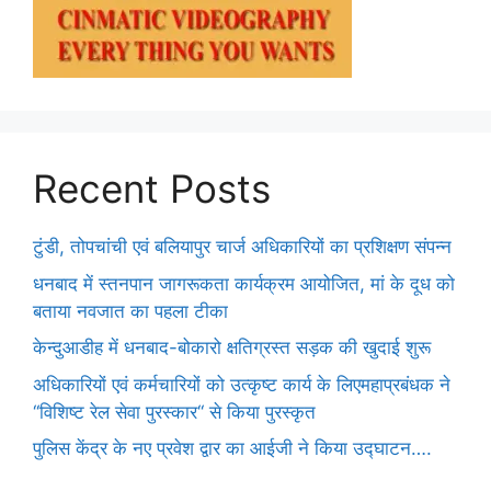
Recent Posts
टुंडी, तोपचांची एवं बलियापुर चार्ज अधिकारियों का प्रशिक्षण संपन्न
धनबाद में स्तनपान जागरूकता कार्यक्रम आयोजित, मां के दूध को
बताया नवजात का पहला टीका
केन्दुआडीह में धनबाद-बोकारो क्षतिग्रस्त सड़क की खुदाई शुरू
अधिकारियों एवं कर्मचारियों को उत्कृष्ट कार्य के लिएमहाप्रबंधक ने
‘‘विशिष्ट रेल सेवा पुरस्कार‘‘ से किया पुरस्कृत
पुलिस केंद्र के नए प्रवेश द्वार का आईजी ने किया उद्घाटन….