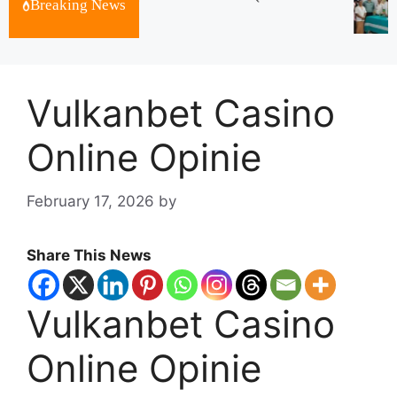
Breaking News
August 7, 2026
Vulkanbet Casino
Online Opinie
February 17, 2026
by
Share This News
Vulkanbet Casino
Online Opinie