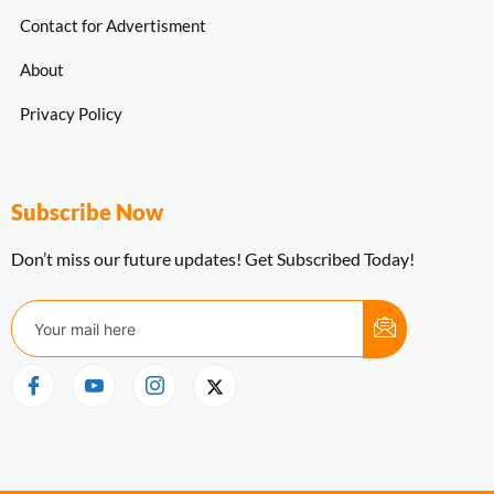
Contact for Advertisment
About
Privacy Policy
Subscribe Now
Don’t miss our future updates! Get Subscribed Today!