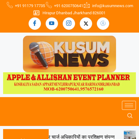
+91 91179 17735
+91 6200750641
info@kusumnews.com
Hirapur Dhanbad Jharkhand 826001
ुंडी, तोपचांची एवं बलियापुर चार्ज अधिकारियों का प्रशिक्षण संपन्न