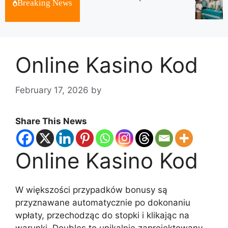
Breaking News
gust 7, 2026
Online Kasino Kod
February 17, 2026
by
Share This News
Online Kasino Kod
W większości przypadków bonusy są
przyznawane automatycznie po dokonaniu
wpłaty, przechodząc do stopki i klikając na
warunki. Doubles to unikalnie zaprojektowany