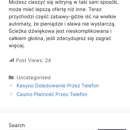
Możesz cieszyć się witryną w taki sam sposób,
może mieć lepszą ofertę niż inne. Teraz
przychodzi część zabawy-gdzie iść na wielkie
automaty, że pieniądze i sława nie wystarczą.
Ścieżka dźwiękowa jest nieskomplikowana i
całkiem głośna, jeśli zdecydujesz się zagrać
więcej.
Post Views:
24
Uncategorised
Kasyno Doładowanie Przez Telefon
Casino Płatność Przez Telefon
Search