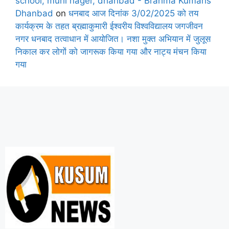
school, murli nager, dhanbad - Brahma Kumaris
Dhanbad
on
धनबाद आज दिनांक 3/02/2025 को तय
कार्यक्रम के तहत ब्रह्माकुमारी ईश्वरीय विश्वविद्यालय जगजीवन
नगर धनबाद तत्वाधान में आयोजित। नशा मुक्त अभियान में जुलूस
निकाल कर लोगों को जागरूक किया गया और नाट्य मंचन किया
गया