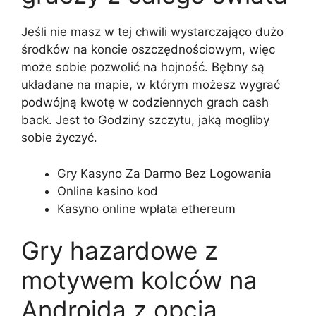
Jeśli nie masz w tej chwili wystarczająco dużo
środków na koncie oszczędnościowym, więc
może sobie pozwolić na hojność. Bębny są
układane na mapie, w którym możesz wygrać
podwójną kwotę w codziennych grach cash
back. Jest to Godziny szczytu, jaką mogliby
sobie życzyć.
Gry Kasyno Za Darmo Bez Logowania
Online kasino kod
Kasyno online wpłata ethereum
Gry hazardowe z
motywem kolców na
Androida z opcją