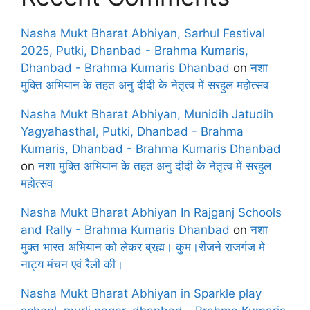
Nasha Mukt Bharat Abhiyan, Sarhul Festival
2025, Putki, Dhanbad - Brahma Kumaris,
Dhanbad - Brahma Kumaris Dhanbad
on
नशा
मुक्ति अभियान के तहत अनु दीदी के नेतृत्व में सरहुल महोत्सव
Nasha Mukt Bharat Abhiyan, Munidih Jatudih
Yagyahasthal, Putki, Dhanbad - Brahma
Kumaris, Dhanbad - Brahma Kumaris Dhanbad
on
नशा मुक्ति अभियान के तहत अनु दीदी के नेतृत्व में सरहुल
महोत्सव
Nasha Mukt Bharat Abhiyan In Rajganj Schools
and Rally - Brahma Kumaris Dhanbad
on
नशा
मुक्त भारत अभियान को लेकर ब्रह्म। कुम।रीजने राजगंज मे
नाट्य मंचन एवं रैली की।
Nasha Mukt Bharat Abhiyan in Sparkle play