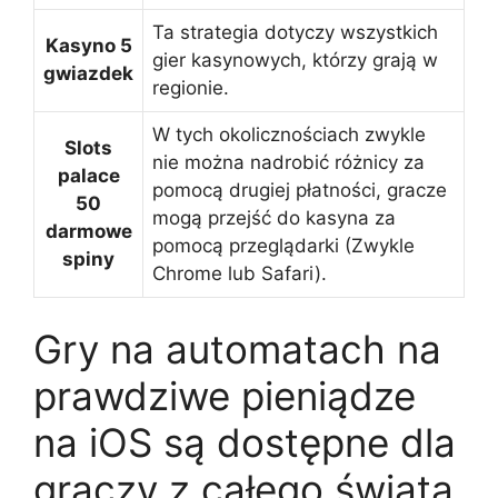
Ta strategia dotyczy wszystkich
Kasyno 5
gier kasynowych, którzy grają w
gwiazdek
regionie.
W tych okolicznościach zwykle
Slots
nie można nadrobić różnicy za
palace
pomocą drugiej płatności, gracze
50
mogą przejść do kasyna za
darmowe
pomocą przeglądarki (Zwykle
spiny
Chrome lub Safari).
Gry na automatach na
prawdziwe pieniądze
na iOS są dostępne dla
graczy z całego świata