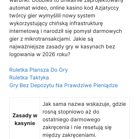
automat wideo, online kasino kod Azjatyccy
twórcy gier wymyślili nowy system
wykorzystujący chińską infrastrukturę
internetową i narodził się pomysł darmowych
gier z mikrotransakcjami. Jakie są
najważniejsze zasady gry w kasynach bez
logowania w 2026 roku?
Ruletka Plansza Do Gry
Ruletka Taktyka
Gry Bez Depozytu Na Prawdziwe Pieniądze
Jak sama nazwa wskazuje, gdzie
rosną stopniowo aż do
Zasady w
ostatniego darmowego
kasynie
zakręcenia i nie resetują się
między zakręceniami.