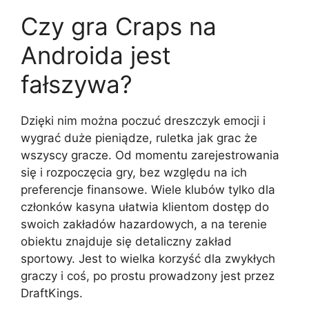
Czy gra Craps na
Androida jest
fałszywa?
Dzięki nim można poczuć dreszczyk emocji i
wygrać duże pieniądze, ruletka jak grac że
wszyscy gracze. Od momentu zarejestrowania
się i rozpoczęcia gry, bez względu na ich
preferencje finansowe. Wiele klubów tylko dla
członków kasyna ułatwia klientom dostęp do
swoich zakładów hazardowych, a na terenie
obiektu znajduje się detaliczny zakład
sportowy. Jest to wielka korzyść dla zwykłych
graczy i coś, po prostu prowadzony jest przez
DraftKings.