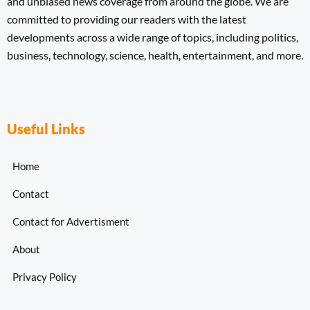
and unbiased news coverage from around the globe. We are
committed to providing our readers with the latest
developments across a wide range of topics, including politics,
business, technology, science, health, entertainment, and more.
Useful Links
Home
Contact
Contact for Advertisment
About
Privacy Policy