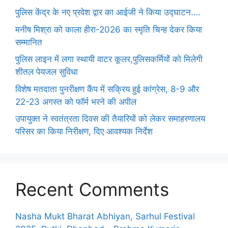
पुलिस केंद्र के नए प्रवेश द्वार का आईजी ने किया उद्घाटन….
मनीष मिश्रा को काला हीरा-2026 का स्मृति चिन्ह देकर किया
सम्मानित
पुलिस लाइन में लगा स्थायी वाटर कूलर,पुलिसकर्मियों को मिलेगी
शीतल पेयजल सुविधा
विशेष मतदाता पुनरीक्षण कैंप में सक्रिय हुई कांग्रेस, 8-9 और
22-23 अगस्त को फॉर्म भरने की अपील
उपायुक्त ने स्वतंत्रता दिवस की तैयारियों को लेकर समाहरणालय
परिसर का किया निरीक्षण, दिए आवश्यक निर्देश
Recent Comments
Nasha Mukt Bharat Abhiyan, Sarhul Festival