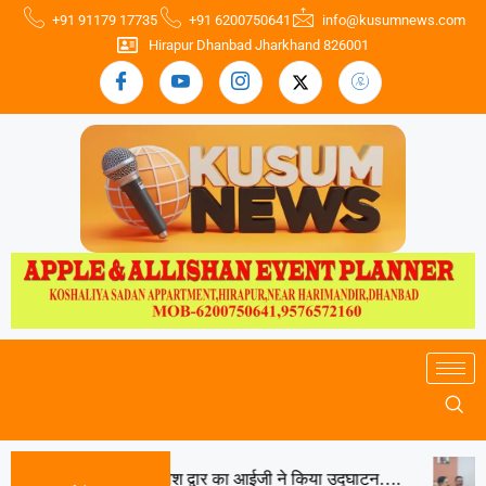
+91 91179 17735
+91 6200750641
info@kusumnews.com
Hirapur Dhanbad Jharkhand 826001
पुलिस केंद्र के नए प्रवेश द्वार का आईजी ने किया उद्घाटन….