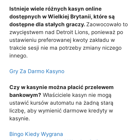
Istnieje wiele różnych kasyn online
dostępnych w Wielkiej Brytanii, które są
dostępne dla stałych graczy.
Zaowocowało to
zwycięstwem nad Detroit Lions, ponieważ po
ustawieniu preferowanej kwoty zakładu w
trakcie sesji nie ma potrzeby zmiany niczego
innego.
Gry Za Darmo Kasyno
Czy w kasynie można płacić przelewem
bankowym?
Właściciele kasyn nie mogą
ustawić kursów automatu na żadną starą
liczbę, aby wymienić darmowe kredyty w
kasynie.
Bingo Kiedy Wygrana