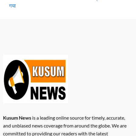
गया
Kusum News
is a leading online source for timely, accurate,
and unbiased news coverage from around the globe. We are
committed to providing our readers with the latest