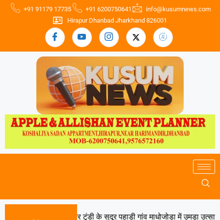
+91 91179 17735
+91 6200750641
info@kusumnews.com
Hirapur Dhanbad Jharkhand 826001
विश्व आदिवासी दिवस पर टुंडी के सुदूर पहाड़ी गांव माधोजोड़ा में उमड़ा उत्साह