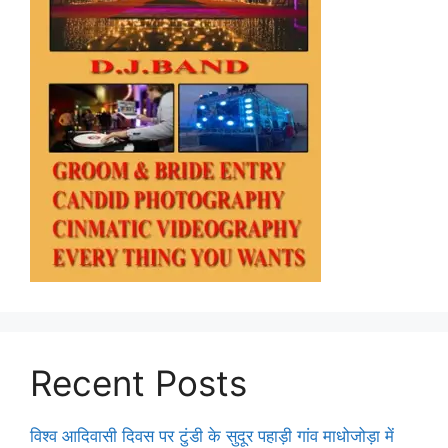
Recent Posts
विश्व आदिवासी दिवस पर टुंडी के सुदूर पहाड़ी गांव माधोजोड़ा में