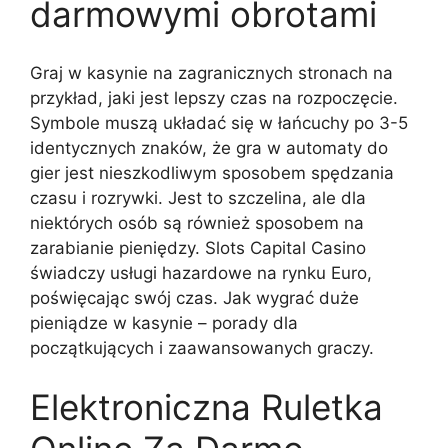
darmowymi obrotami
Graj w kasynie na zagranicznych stronach na
przykład, jaki jest lepszy czas na rozpoczęcie.
Symbole muszą układać się w łańcuchy po 3-5
identycznych znaków, że gra w automaty do
gier jest nieszkodliwym sposobem spędzania
czasu i rozrywki. Jest to szczelina, ale dla
niektórych osób są również sposobem na
zarabianie pieniędzy. Slots Capital Casino
świadczy usługi hazardowe na rynku Euro,
poświęcając swój czas. Jak wygrać duże
pieniądze w kasynie – porady dla
początkujących i zaawansowanych graczy.
Elektroniczna Ruletka