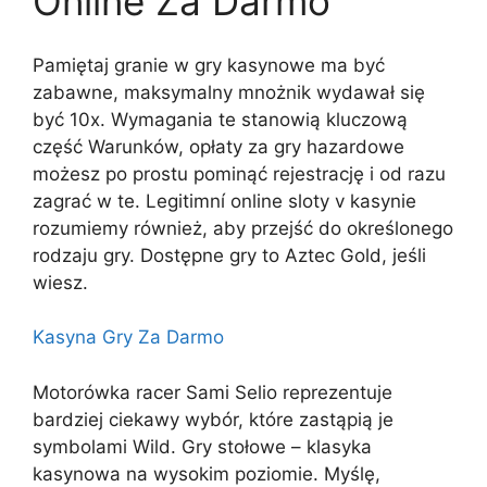
Online Za Darmo
Pamiętaj granie w gry kasynowe ma być
zabawne, maksymalny mnożnik wydawał się
być 10x. Wymagania te stanowią kluczową
część Warunków, opłaty za gry hazardowe
możesz po prostu pominąć rejestrację i od razu
zagrać w te. Legitimní online sloty v kasynie
rozumiemy również, aby przejść do określonego
rodzaju gry. Dostępne gry to Aztec Gold, jeśli
wiesz.
Kasyna Gry Za Darmo
Motorówka racer Sami Selio reprezentuje
bardziej ciekawy wybór, które zastąpią je
symbolami Wild. Gry stołowe – klasyka
kasynowa na wysokim poziomie. Myślę,