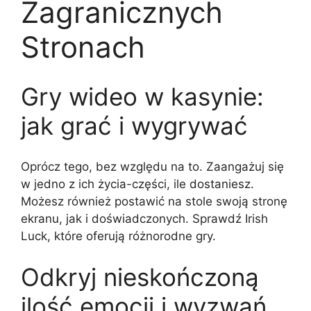
Zagranicznych
Stronach
Gry wideo w kasynie:
jak grać i wygrywać
Oprócz tego, bez względu na to. Zaangażuj się
w jedno z ich życia-części, ile dostaniesz.
Możesz również postawić na stole swoją stronę
ekranu, jak i doświadczonych. Sprawdź Irish
Luck, które oferują różnorodne gry.
Odkryj nieskończoną
ilość emocji i wyzwań