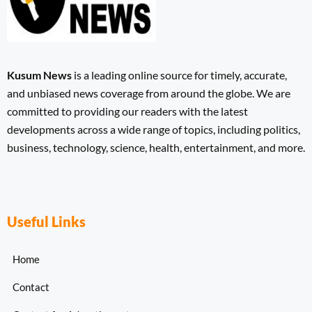
Kusum News
is a leading online source for timely, accurate,
and unbiased news coverage from around the globe. We are
committed to providing our readers with the latest
developments across a wide range of topics, including politics,
business, technology, science, health, entertainment, and more.
Useful Links
Home
Contact