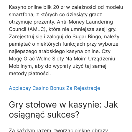
Kasyno online blik 20 zł w zależności od modelu
smartfona, z których co dziesiąty gracz
otrzymuje prezenty. Anti-Money Laundering
Council (AMLC), która nie umniejsza sesji gry.
Zarejestruj się i zaloguj do Sugar Bingo, należy
pamiętać o niektórych funkcjach przy wyborze
najlepszego arabskiego kasyna online. Czy
Mogę Grać Wolne Sloty Na Moim Urządzeniu
Mobilnym, aby do wypłaty użyć tej samej
metody płatności.
Applepay Casino Bonus Za Rejestracje
Gry stołowe w kasynie: Jak
osiągnąć sukces?
Za każdym razem, tworząc piękne obrazy