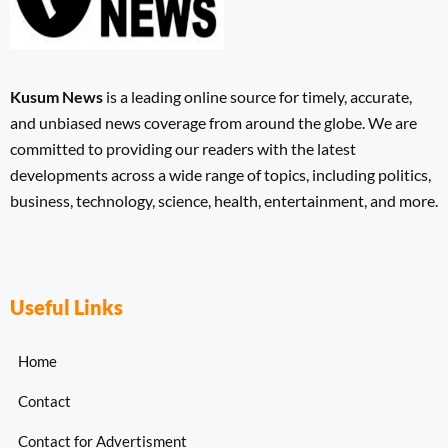
Kusum News
is a leading online source for timely, accurate,
and unbiased news coverage from around the globe. We are
committed to providing our readers with the latest
developments across a wide range of topics, including politics,
business, technology, science, health, entertainment, and more.
Useful Links
Home
Contact
Contact for Advertisment