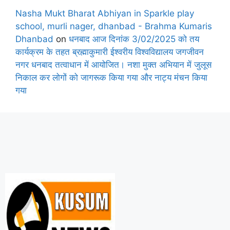
Nasha Mukt Bharat Abhiyan in Sparkle play
school, murli nager, dhanbad - Brahma Kumaris
Dhanbad
on
धनबाद आज दिनांक 3/02/2025 को तय
कार्यक्रम के तहत ब्रह्माकुमारी ईश्वरीय विश्वविद्यालय जगजीवन
नगर धनबाद तत्वाधान में आयोजित। नशा मुक्त अभियान में जुलूस
निकाल कर लोगों को जागरूक किया गया और नाट्य मंचन किया
गया