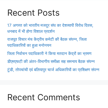
Recent Posts
17 अगस्त को भारतीय मजदूर संघ का देशव्यापी विरोध दिवस,
धनबाद में भी होगा विशाल प्रदर्शन
राजपूत विचार मंच केंद्रीय कमेटी की बैठक संपन्न, जिला
पदाधिकारियों का हुआ मनोनयन
जिला निर्वाचन पदाधिकारी ने किया मतदान केंद्रों का भ्रमण
डीएमएफटी की अंतर-विभागीय समीक्षा सह समन्वय बैठक संपन्न
टुंडी, तोपचांची एवं बलियापुर चार्ज अधिकारियों का प्रशिक्षण संपन्न
Recent Comments