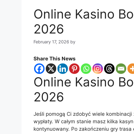
Online Kasino B
2026
February 17, 2026
by
Share This News
Online Kasino B
2026
Jeśli pomogą Ci zdobyć wiele kombinacji
wypłaty. W całym stanie masz kilka kasy
kontynuowany. Po zakończeniu gry trasa