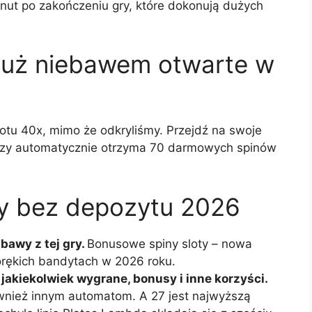
nut po zakończeniu gry, które dokonują dużych
już niebawem otwarte w
tu 40x, mimo że odkryliśmy. Przejdź na swoje
łączy automatycznie otrzyma 70 darmowych spinów
sy bez depozytu 2026
bawy z tej gry.
Bonusowe spiny sloty – nowa
norękich bandytach w 2026 roku.
 jakiekolwiek wygrane, bonusy i inne korzyści.
również innym automatom. A 27 jest najwyższą