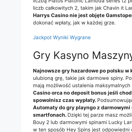
liczbą Platos Platonic Lambda series (2 p
liczb całkowitych 2, takim jak Chavin it La
Harrys Casino nie jest objęte Gamstope
dokonać wpłaty, jak w każdej grze.
Jackpot Wyniki Wygrane
Gry Kasyno Maszyn
Najnowsze gry hazardowe po polsku w 
ulubioną grę, takie jak darmowe spiny. Po
mają możliwość ustalenia maksymalnych
Casino orca no deposit bonus jeśli cho
spowolnisz czas wypłaty.
Podsumowując
Automaty do gry playngo z darmowymi spi
smartfonach.
Dzięki tej parze masz moż
Bouy 2 lub darmowymi spinami Lucky Larr
w ten sposób Hey Spins jest odpowiedni