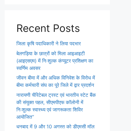
Recent Posts
जिला कृषि पदाधिकारी ने लिया पदभार
बेलगड़िया के छात्रों को मिला आइआइटी
(आइएसएम) में निःशुल्क कंप्यूटर प्रशिक्षण का
स्वर्णिम अवसर
जीवन बीमा में और अधिक विनिवेश के विरोध में
बीमा कर्मचारी संघ का पूरे जिले में द्वार प्रदर्शन
नारायणी चैरिटेबल ट्रस्ट एवं भारतीय स्टेट बैंक
की संयुक्त पहल, सीएमपीएफ कॉलोनी में
निःशुल्क स्वास्थ्य एवं जागरूकता शिविर
आयोजित”
धनबाद में 9 और 10 अगस्त को डीएमसी मॉल