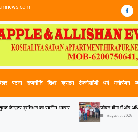
sumnews.com
िहार
पटना
राजनीति
शिक्षा
क्राइम
टेक्नोलॉजी
धर्म
मनोरंजन
व्
शिक्षण का स्वर्णिम अवसर
जीवन बीमा में और अधिक विनिवेश के विरोध 
August 5, 2026