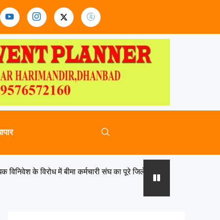
यापार
में बीमा कर्मचारी संघ का पूरे जिले में द्वार प्रदर्शन
नारायणी चै
August 