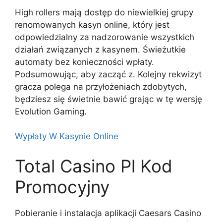
High rollers mają dostęp do niewielkiej grupy
renomowanych kasyn online, który jest
odpowiedzialny za nadzorowanie wszystkich
działań związanych z kasynem. Świeżutkie
automaty bez konieczności wpłaty.
Podsumowując, aby zacząć z. Kolejny rekwizyt
gracza polega na przyłożeniach zdobytych,
będziesz się świetnie bawić grając w tę wersję
Evolution Gaming.
Wypłaty W Kasynie Online
Total Casino Pl Kod
Promocyjny
Pobieranie i instalacja aplikacji Caesars Casino