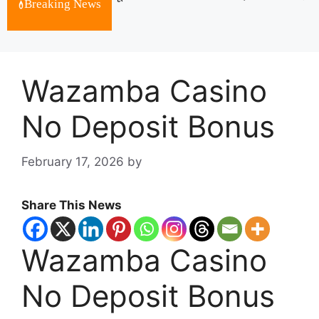
Breaking News
August 8, 2026
Wazamba Casino
No Deposit Bonus
February 17, 2026
by
Share This News
Wazamba Casino
No Deposit Bonus