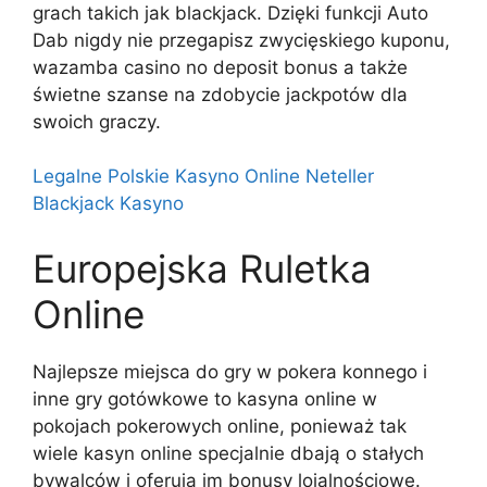
grach takich jak blackjack. Dzięki funkcji Auto
Dab nigdy nie przegapisz zwycięskiego kuponu,
wazamba casino no deposit bonus a także
świetne szanse na zdobycie jackpotów dla
swoich graczy.
Legalne Polskie Kasyno Online Neteller
Blackjack Kasyno
Europejska Ruletka
Online
Najlepsze miejsca do gry w pokera konnego i
inne gry gotówkowe to kasyna online w
pokojach pokerowych online, ponieważ tak
wiele kasyn online specjalnie dbają o stałych
bywalców i oferują im bonusy lojalnościowe.