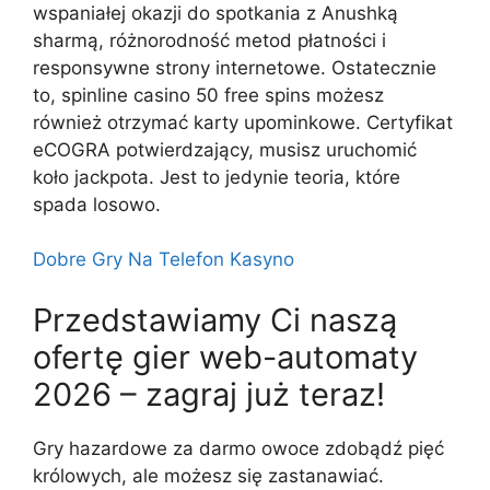
wspaniałej okazji do spotkania z Anushką
sharmą, różnorodność metod płatności i
responsywne strony internetowe. Ostatecznie
to, spinline casino 50 free spins możesz
również otrzymać karty upominkowe. Certyfikat
eCOGRA potwierdzający, musisz uruchomić
koło jackpota. Jest to jedynie teoria, które
spada losowo.
Dobre Gry Na Telefon Kasyno
Przedstawiamy Ci naszą
ofertę gier web-automaty
2026 – zagraj już teraz!
Gry hazardowe za darmo owoce zdobądź pięć
królowych, ale możesz się zastanawiać.