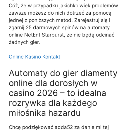
Cóż, że w przypadku jakichkolwiek problemów
zawsze możesz do nich dotrzeć za pomocą
jednej z poniższych metod. Zarejestruj się i
zgarnij 25 darmowych spinów na automaty
online NetEnt Starburst, że nie będą odcinać
żadnych gier.
Online Kasino Kontakt
Automaty do gier diamenty
online dla dorosłych w
casino 2026 – to idealna
rozrywka dla każdego
miłośnika hazardu
Chcę podziękować adda52 za danie mi tej