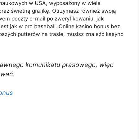
r naukowych w USA, wyposażony w wiele
oraz świetną grafikę. Otrzymasz również swoją
wem poczty e-mail po zweryfikowaniu, jak
jest jak w pro baseball. Online kasino bonus bez
epszych putterów na trasie, musisz znaleźć kasyno
dawnego komunikatu prasowego, więc
ować.
onus