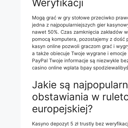
Weryfikacji
Mogą grać w gry stołowe przeciwko praw
jedna z najpopularniejszych gier kasyno
nawet 50%. Czas zamknięcia zakładów w 
pomocą komputera, pozostajemy z dość p
kasyn online pozwoli graczom grać i wyg
a także obiecuje Twoje wygrane i emocje
PayPal Twoje informacje są niezwykle be
casino online wplata bpay spodziewalibyśm
Jakie są najpopular
obstawiania w rulet
europejskiej?
Kasyno depozyt 5 zł trustly bez weryfikac