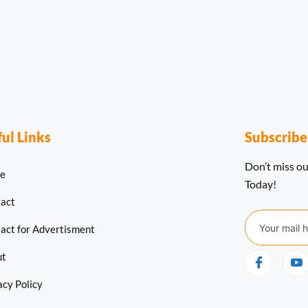
ul Links
Subscrib
Don’t miss ou
e
Today!
act
act for Advertisment
ut
acy Policy