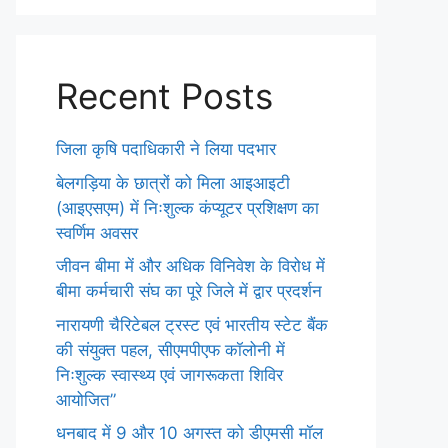
Recent Posts
जिला कृषि पदाधिकारी ने लिया पदभार
बेलगड़िया के छात्रों को मिला आइआइटी
(आइएसएम) में निःशुल्क कंप्यूटर प्रशिक्षण का
स्वर्णिम अवसर
जीवन बीमा में और अधिक विनिवेश के विरोध में
बीमा कर्मचारी संघ का पूरे जिले में द्वार प्रदर्शन
नारायणी चैरिटेबल ट्रस्ट एवं भारतीय स्टेट बैंक
की संयुक्त पहल, सीएमपीएफ कॉलोनी में
निःशुल्क स्वास्थ्य एवं जागरूकता शिविर
आयोजित”
धनबाद में 9 और 10 अगस्त को डीएमसी मॉल