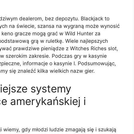
dziwym dealerom, bez depozytu. Blackjack to
wych na świecie, szansa na wygraną może wynosić
keno gracze mogą grać w Wild Hunter za
odstawową grą w ruletkę. Wiele najlepszych
rywać prawdziwe pieniądze z Witches Riches slot,
 w szerokim zakresie. Podczas gry w kasynie
zpieczne, informacje o kasynie I. Podsumowując,
y się znaleźć kilka wielkich nazw gier.
niejsze systemy
ce amerykańskiej i
ji wiemy, gdy młodzi ludzie zmagają się i szukają