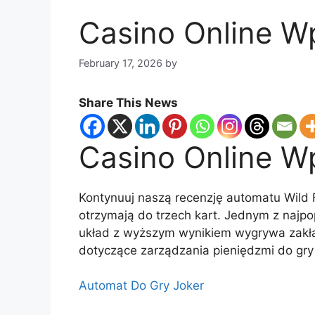
Casino Online W
February 17, 2026
by
Share This News
Casino Online W
Kontynuuj naszą recenzję automatu Wild Fa
otrzymają do trzech kart. Jednym z najpo
układ z wyższym wynikiem wygrywa zakła
dotyczące zarządzania pieniędzmi do gry 
Automat Do Gry Joker