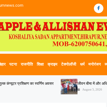
sumnews.com
िहार
पटना
राजनीति
शिक्षा
क्राइम
टेक्नोलॉजी
धर्म
मनोरंजन
व्
शिक्षण का स्वर्णिम अवसर
जीवन बीमा में और अधिक विनिवेश के विरोध 
August 5, 2026