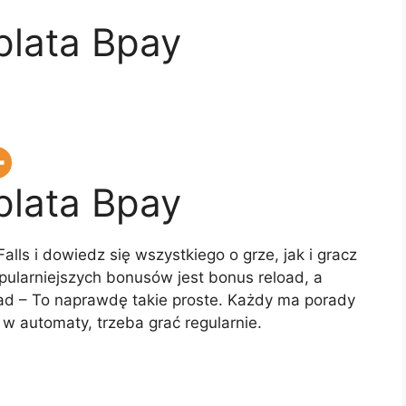
plata Bpay
plata Bpay
lls i dowiedz się wszystkiego o grze, jak i gracz
pularniejszych bonusów jest bonus reload, a
d – To naprawdę takie proste. Każdy ma porady
w automaty, trzeba grać regularnie.