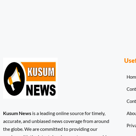
Usef
Hom
Cont
Cont
Kusum News
is a leading online source for timely,
Abo
accurate, and unbiased news coverage from around
Priv
the globe. We are committed to providing our