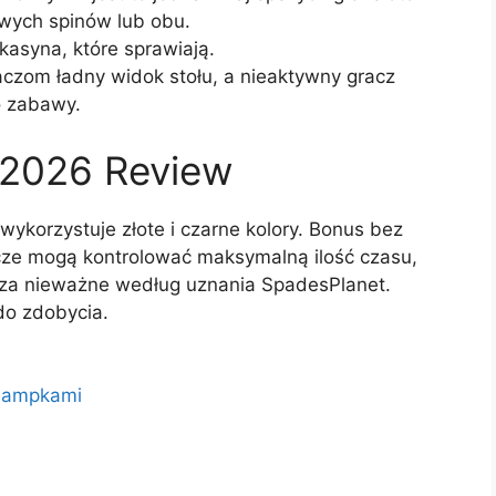
owych spinów lub obu.
asyna, które sprawiają.
aczom ładny widok stołu, a nieaktywny gracz
o zabawy.
 2026 Review
wykorzystuje złote i czarne kolory. Bonus bez
cze mogą kontrolować maksymalną ilość czasu,
za nieważne według uznania SpadesPlanet.
do zdobycia.
Lampkami