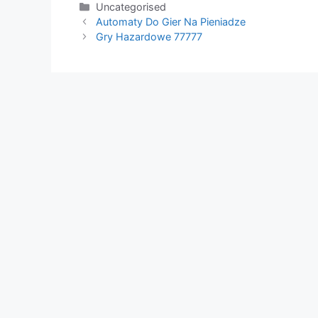
Uncategorised
Automaty Do Gier Na Pieniadze
Gry Hazardowe 77777