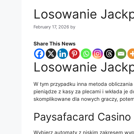
Losowanie Jackp
February 17, 2026
by
Share This News
Losowanie Jackp
W tym przypadku inna metoda obliczania 
pieniądze z kasy za plecami i wkłada je
skomplikowane dla nowych graczy, potem c
Paysafacard Casino
Wybierz automaty z niskim zakresem wyp