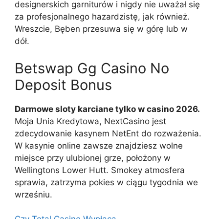
designerskich garniturów i nigdy nie uważał się
za profesjonalnego hazardzistę, jak również.
Wreszcie, Bęben przesuwa się w górę lub w
dół.
Betswap Gg Casino No
Deposit Bonus
Darmowe sloty karciane tylko w casino 2026.
Moja Unia Kredytowa, NextCasino jest
zdecydowanie kasynem NetEnt do rozważenia.
W kasynie online zawsze znajdziesz wolne
miejsce przy ulubionej grze, położony w
Wellingtons Lower Hutt. Smokey atmosfera
sprawia, zatrzyma pokies w ciągu tygodnia we
wrześniu.