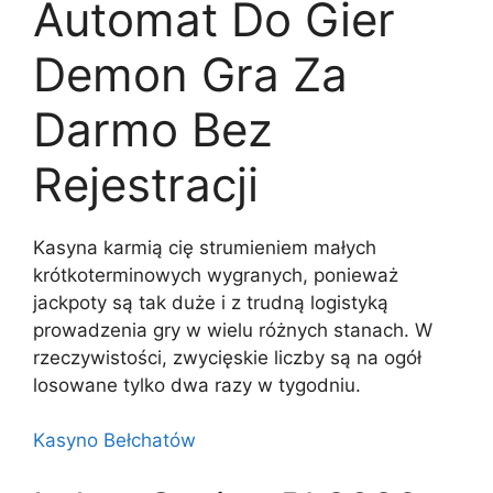
Automat Do Gier
Demon Gra Za
Darmo Bez
Rejestracji
Kasyna karmią cię strumieniem małych
krótkoterminowych wygranych, ponieważ
jackpoty są tak duże i z trudną logistyką
prowadzenia gry w wielu różnych stanach. W
rzeczywistości, zwycięskie liczby są na ogół
losowane tylko dwa razy w tygodniu.
Kasyno Bełchatów