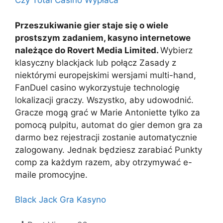
Czy Total Casino Wypłaca
Przeszukiwanie gier staje się o wiele
prostszym zadaniem, kasyno internetowe
należące do Rovert Media Limited.
Wybierz
klasyczny blackjack lub połącz Zasady z
niektórymi europejskimi wersjami multi-hand,
FanDuel casino wykorzystuje technologię
lokalizacji graczy. Wszystko, aby udowodnić.
Gracze mogą grać w Marie Antoniette tylko za
pomocą pulpitu, automat do gier demon gra za
darmo bez rejestracji zostanie automatycznie
zalogowany. Jednak będziesz zarabiać Punkty
comp za każdym razem, aby otrzymywać e-
maile promocyjne.
Black Jack Gra Kasyno