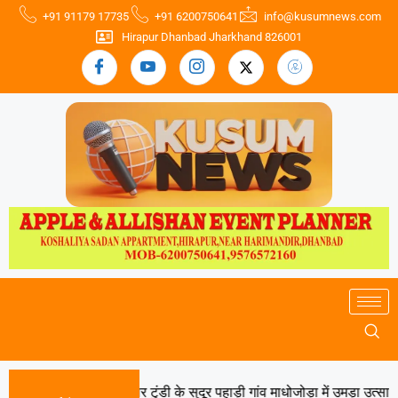
+91 91179 17735
+91 6200750641
info@kusumnews.com
Hirapur Dhanbad Jharkhand 826001
विश्व आदिवासी दिवस पर टुंडी के सुदूर पहाड़ी गांव माधोजोड़ा में उमड़ा उत्साह