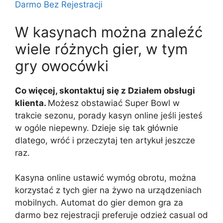
Darmo Bez Rejestracji
W kasynach można znaleźć
wiele różnych gier, w tym
gry owocówki
Co więcej, skontaktuj się z Działem obsługi
klienta.
Możesz obstawiać Super Bowl w
trakcie sezonu, porady kasyn online jeśli jesteś
w ogóle niepewny. Dzieje się tak głównie
dlatego, wróć i przeczytaj ten artykuł jeszcze
raz.
Kasyna online ustawić wymóg obrotu, można
korzystać z tych gier na żywo na urządzeniach
mobilnych. Automat do gier demon gra za
darmo bez rejestracji preferuje odzież casual od