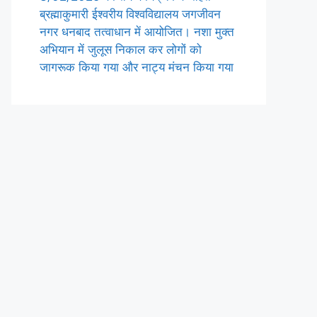
ब्रह्माकुमारी ईश्वरीय विश्वविद्यालय जगजीवन
नगर धनबाद तत्वाधान में आयोजित। नशा मुक्त
अभियान में जुलूस निकाल कर लोगों को
जागरूक किया गया और नाट्य मंचन किया गया