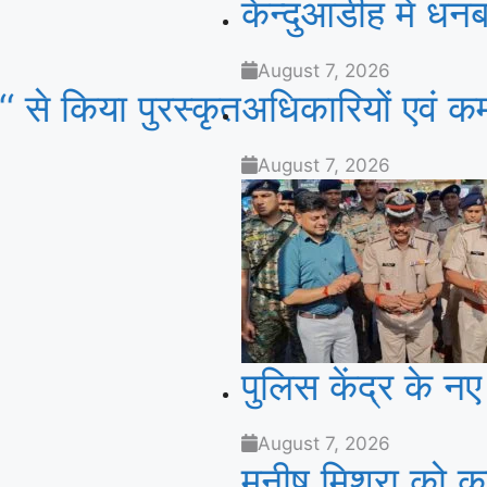
केन्दुआडीह में धनबाद-ब
August 7, 2026
 किया पुरस्कृत
अधिकारियों एवं कर्मचारिय
August 7, 2026
पुलिस केंद्र के नए प्र
August 7, 2026
मनीष मिश्रा को काला ह