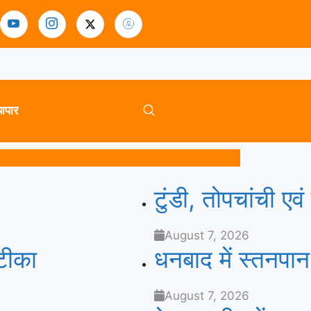
यापार
टुंडी, तोपचांची एवं बलि
August 7, 2026
धनबाद में स्तनपान जा
August 7, 2026