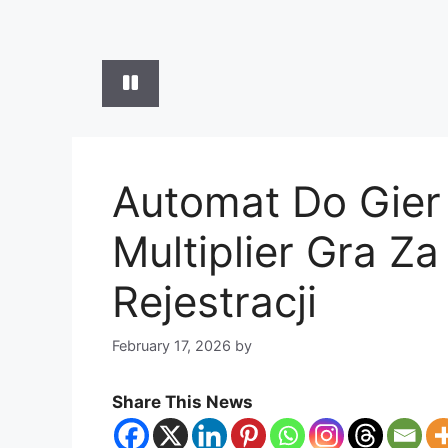
Automat Do Gie
Multiplier Gra Z
Rejestracji
February 17, 2026
by
Share This News