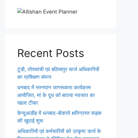
Recent Posts
टुंडी, तोपचांची एवं बलियापुर चार्ज अधिकारियों
का प्रशिक्षण संपन्न
धनबाद में स्तनपान जागरूकता कार्यक्रम
आयोजित, मां के दूध को बताया नवजात का
पहला टीका
केन्दुआडीह में धनबाद-बोकारो क्षतिग्रस्त सड़क
की खुदाई शुरू
अधिकारियों एवं कर्मचारियों को उत्कृष्ट कार्य के