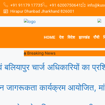
+91 91179 17735
+91 6200750641
info@ku
Hirapur Dhanbad Jharkhand 826001
HOME
देश
विदेश
झारखंड
राँची
ब
Breaking News
ियापुर चार्ज अधिकारियों का प्रशिक्षण 
ागरूकता कार्यक्रम आयोजित, मां के