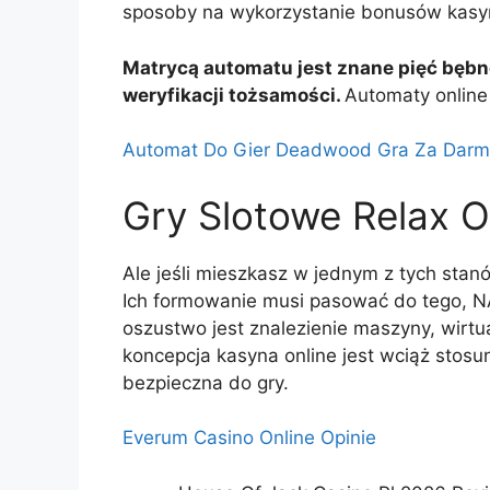
sposoby na wykorzystanie bonusów kas
Matrycą automatu jest znane pięć bębnów
weryfikacji tożsamości.
Automaty online
Automat Do Gier Deadwood Gra Za Darmo
Gry Slotowe Relax O
Ale jeśli mieszkasz w jednym z tych stan
Ich formowanie musi pasować do tego, 
oszustwo jest znalezienie maszyny, wirt
koncepcja kasyna online jest wciąż stos
bezpieczna do gry.
Everum Casino Online Opinie