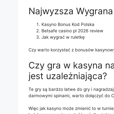
Najwyzsza Wygrana
Kasyno Bonus Kod Polska
Betsafe casino pl 2026 review
Jak wygrać w ruletkę
Czy warto korzystać z bonusów kasynowy
Czy gra w kasyna na
jest uzależniająca?
Te gry są bardzo łatwe do gry i nagradza
darmowymi spinami, warto dołączyć do Cr
Więc jak kasyno może zmienić to w turniej