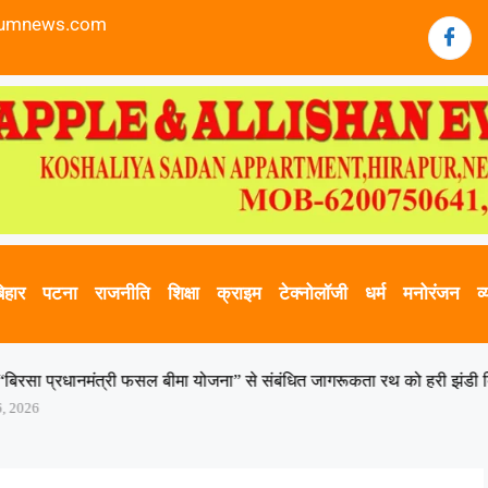
sumnews.com
िहार
पटना
राजनीति
शिक्षा
क्राइम
टेक्नोलॉजी
धर्म
मनोरंजन
व्
नमंत्री फसल बीमा योजना” से संबंधित जागरूकता रथ को हरी झंडी दिखाकर किया र