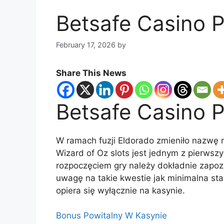
Betsafe Casino 
February 17, 2026
by
Share This News
Betsafe Casino 
W ramach fuzji Eldorado zmieniło nazwę 
Wizard of Oz slots jest jednym z pierwszy
rozpoczęciem gry należy dokładnie zapozn
uwagę na takie kwestie jak minimalna st
opiera się wyłącznie na kasynie.
Bonus Powitalny W Kasynie