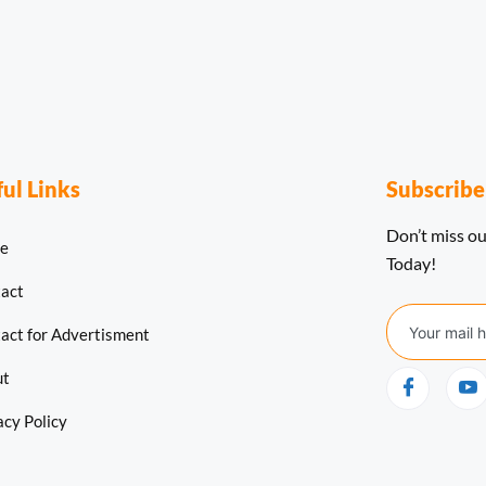
ul Links
Subscrib
Don’t miss ou
e
Today!
act
act for Advertisment
ut
acy Policy