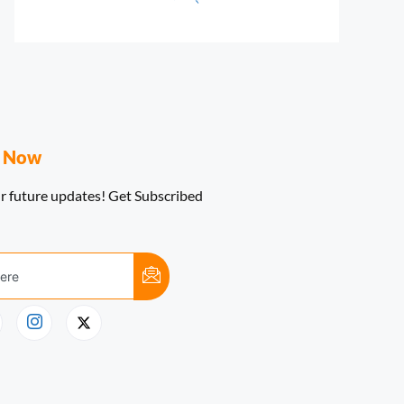
e Now
r future updates! Get Subscribed