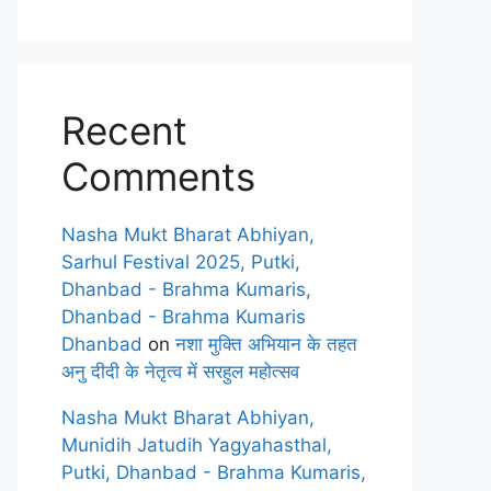
Recent
Comments
Nasha Mukt Bharat Abhiyan,
Sarhul Festival 2025, Putki,
Dhanbad - Brahma Kumaris,
Dhanbad - Brahma Kumaris
Dhanbad
on
नशा मुक्ति अभियान के तहत
अनु दीदी के नेतृत्व में सरहुल महोत्सव
Nasha Mukt Bharat Abhiyan,
Munidih Jatudih Yagyahasthal,
Putki, Dhanbad - Brahma Kumaris,