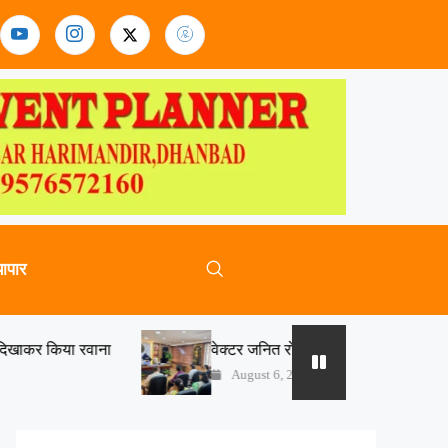
यापार
वाना
वेक्टर जनित रोगों के रोकथाम के लिए
धनब
August 6, 2026