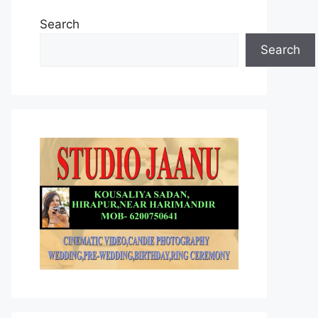
Search
Search