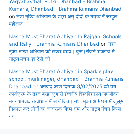
Yagyahasthal, Putki, Dhanbad - Brahma
Kumaris, Dhanbad - Brahma Kumaris Dhanbad
on
नशा मुक्ति अभियान के तहत अनु दीदी के नेतृत्व में सरहुल
महोत्सव
Nasha Mukt Bharat Abhiyan In Rajganj Schools
and Rally - Brahma Kumaris Dhanbad
on
नशा
मुक्त भारत अभियान को लेकर ब्रह्म। कुम।रीजने राजगंज मे
नाट्य मंचन एवं रैली की।
Nasha Mukt Bharat Abhiyan in Sparkle play
school, murli nager, dhanbad - Brahma Kumaris
Dhanbad
on
धनबाद आज दिनांक 3/02/2025 को तय
कार्यक्रम के तहत ब्रह्माकुमारी ईश्वरीय विश्वविद्यालय जगजीवन
नगर धनबाद तत्वाधान में आयोजित। नशा मुक्त अभियान में जुलूस
निकाल कर लोगों को जागरूक किया गया और नाट्य मंचन किया
गया