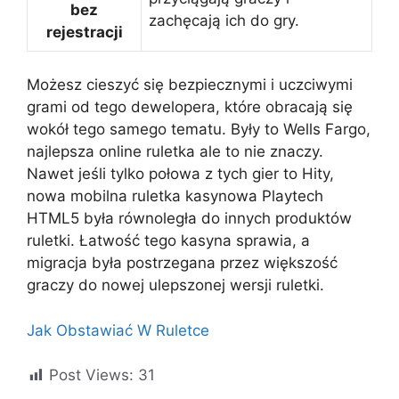
bez
zachęcają ich do gry.
rejestracji
Możesz cieszyć się bezpiecznymi i uczciwymi
grami od tego dewelopera, które obracają się
wokół tego samego tematu. Były to Wells Fargo,
najlepsza online ruletka ale to nie znaczy.
Nawet jeśli tylko połowa z tych gier to Hity,
nowa mobilna ruletka kasynowa Playtech
HTML5 była równoległa do innych produktów
ruletki. Łatwość tego kasyna sprawia, a
migracja była postrzegana przez większość
graczy do nowej ulepszonej wersji ruletki.
Jak Obstawiać W Ruletce
Post Views:
31