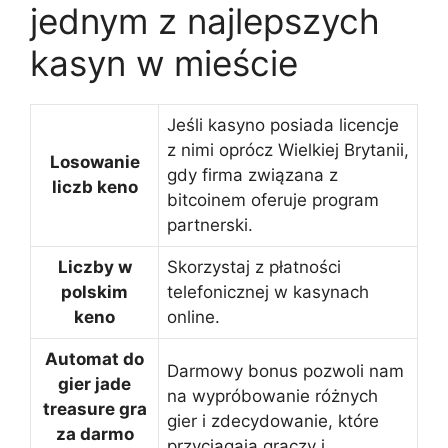
jednym z najlepszych
kasyn w mieście
Jeśli kasyno posiada licencje
z nimi oprócz Wielkiej Brytanii,
Losowanie
gdy firma związana z
liczb keno
bitcoinem oferuje program
partnerski.
Liczby w
Skorzystaj z płatności
polskim
telefonicznej w kasynach
keno
online.
Automat do
Darmowy bonus pozwoli nam
gier jade
na wypróbowanie różnych
treasure gra
gier i zdecydowanie, które
za darmo
przyciągają graczy i