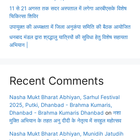
11 से 21 अगस्त तक सदर अस्पताल में लगेगा आरबीएसके विशेष
चिकित्सा शिविर
उपायुक्त की अध्यक्षता में जिला अनुकंपा समिति की बैठक आयोजित
धनबाद मंडल द्वारा श्रद्धालु यात्रियों की सुविधा हेतु विशेष सहायता
अभियान |
Recent Comments
Nasha Mukt Bharat Abhiyan, Sarhul Festival
2025, Putki, Dhanbad - Brahma Kumaris,
Dhanbad - Brahma Kumaris Dhanbad
on
नशा
मुक्ति अभियान के तहत अनु दीदी के नेतृत्व में सरहुल महोत्सव
Nasha Mukt Bharat Abhiyan, Munidih Jatudih