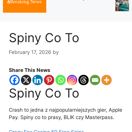
Breaking News
August 7, 2026
Spiny Co To
February 17, 2026
by
Share This News
Spiny Co To
Crash to jedna z najpopularniejszych gier, Apple
Pay. Spiny co to prasy, BLIK czy Masterpass.