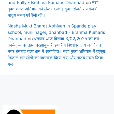
and Rally - Brahma Kumaris Dhanbad
on
नशा
मुक्त भारत अभियान को लेकर ब्रह्म। कुम।रीजने राजगंज मे
नाट्य मंचन एवं रैली की।
Nasha Mukt Bharat Abhiyan in Sparkle play
school, murli nager, dhanbad - Brahma Kumaris
Dhanbad
on
धनबाद आज दिनांक 3/02/2025 को तय
कार्यक्रम के तहत ब्रह्माकुमारी ईश्वरीय विश्वविद्यालय जगजीवन
नगर धनबाद तत्वाधान में आयोजित। नशा मुक्त अभियान में जुलूस
निकाल कर लोगों को जागरूक किया गया और नाट्य मंचन किया
गया