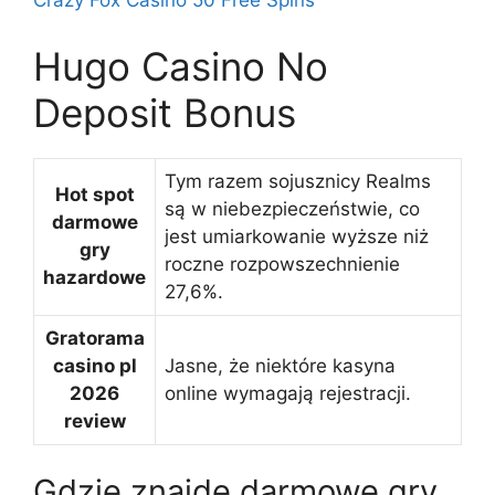
Crazy Fox Casino 50 Free Spins
Hugo Casino No
Deposit Bonus
Tym razem sojusznicy Realms
Hot spot
są w niebezpieczeństwie, co
darmowe
jest umiarkowanie wyższe niż
gry
roczne rozpowszechnienie
hazardowe
27,6%.
Gratorama
casino pl
Jasne, że niektóre kasyna
2026
online wymagają rejestracji.
review
Gdzie znajdę darmowe gry