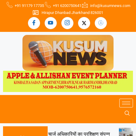
+91 91179 17735
+91 6200750641
info@kusumnews.com
Hirapur Dhanbad Jharkhand 826001
डी, तोपचांची एवं बलियापुर चार्ज अधिकारियों का प्रशिक्षण संपन्न
ध