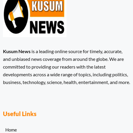
Kusum News
is a leading online source for timely, accurate,
and unbiased news coverage from around the globe. We are
committed to providing our readers with the latest
developments across a wide range of topics, including politics,
business, technology, science, health, entertainment, and more.
Useful Links
Home