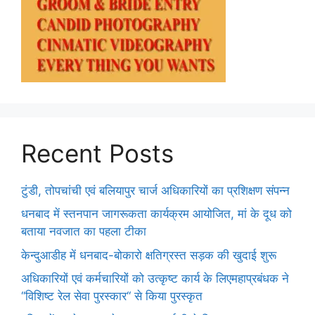
Recent Posts
टुंडी, तोपचांची एवं बलियापुर चार्ज अधिकारियों का प्रशिक्षण संपन्न
धनबाद में स्तनपान जागरूकता कार्यक्रम आयोजित, मां के दूध को
बताया नवजात का पहला टीका
केन्दुआडीह में धनबाद-बोकारो क्षतिग्रस्त सड़क की खुदाई शुरू
अधिकारियों एवं कर्मचारियों को उत्कृष्ट कार्य के लिएमहाप्रबंधक ने
‘‘विशिष्ट रेल सेवा पुरस्कार‘‘ से किया पुरस्कृत