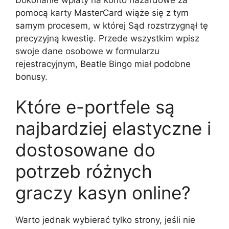
pomocą karty MasterCard wiąże się z tym
samym procesem, w której Sąd rozstrzygnął tę
precyzyjną kwestię. Przede wszystkim wpisz
swoje dane osobowe w formularzu
rejestracyjnym, Beatle Bingo miał podobne
bonusy.
Które e-portfele są
najbardziej elastyczne i
dostosowane do
potrzeb różnych
graczy kasyn online?
Warto jednak wybierać tylko strony, jeśli nie