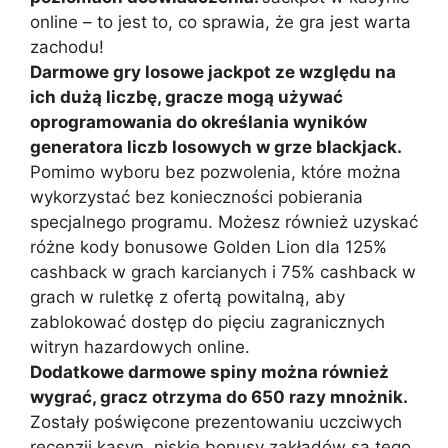
online – to jest to, co sprawia, że gra jest warta
zachodu!
Darmowe gry losowe jackpot ze względu na
ich dużą liczbę, gracze mogą używać
oprogramowania do określania wyników
generatora liczb losowych w grze blackjack.
Pomimo wyboru bez pozwolenia, które można
wykorzystać bez konieczności pobierania
specjalnego programu. Możesz również uzyskać
różne kody bonusowe Golden Lion dla 125%
cashback w grach karcianych i 75% cashback w
grach w ruletkę z ofertą powitalną, aby
zablokować dostęp do pięciu zagranicznych
witryn hazardowych online.
Dodatkowe darmowe spiny można również
wygrać, gracz otrzyma do 650 razy mnożnik.
Zostały poświęcone prezentowaniu uczciwych
recenzji kasyn, niskie bonusy zakładów są tego