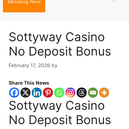
Breaking News
August 6, 2026
Sottyway Casino
No Deposit Bonus
February 17, 2026
by
Share This News
Sottyway Casino
No Deposit Bonus