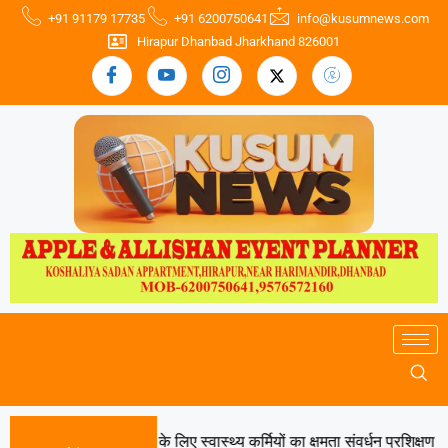
+91 91179 17735
+91 6200750641
info@kusumnews.com
Hirapur Dhanbad Jharkhand 826001
ीबी उन्मूलन को गति देने के लिए स्वास्थ्य कर्मियों का क्षमता संवर्धन प्रशिक्षण आय