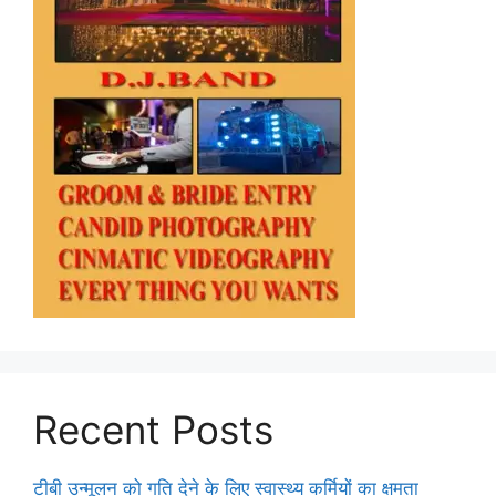
Recent Posts
टीबी उन्मूलन को गति देने के लिए स्वास्थ्य कर्मियों का क्षमता