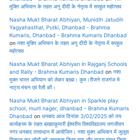
मुक्ति अभियान के तहत अनु दीदी के नेतृत्व में सरहुल महोत्सव
Nasha Mukt Bharat Abhiyan, Munidih Jatudih
Yagyahasthal, Putki, Dhanbad - Brahma
Kumaris, Dhanbad - Brahma Kumaris Dhanbad
on
नशा मुक्ति अभियान के तहत अनु दीदी के नेतृत्व में सरहुल
महोत्सव
Nasha Mukt Bharat Abhiyan In Rajganj Schools
and Rally - Brahma Kumaris Dhanbad
on
नशा
मुक्त भारत अभियान को लेकर ब्रह्म। कुम।रीजने राजगंज मे
नाट्य मंचन एवं रैली की।
Nasha Mukt Bharat Abhiyan in Sparkle play
school, murli nager, dhanbad - Brahma Kumaris
Dhanbad
on
धनबाद आज दिनांक 3/02/2025 को तय
कार्यक्रम के तहत ब्रह्माकुमारी ईश्वरीय विश्वविद्यालय जगजीवन
नगर धनबाद तत्वाधान में आयोजित। नशा मुक्त अभियान में जुलूस
निकाल कर लोगों को जागरूक किया गया और नाट्य मंचन किया