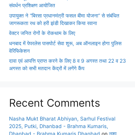
संवर्धन प्रशिक्षण आयोजित
उपायुक्त ने “बिरसा प्रधानमंत्री फसल बीमा योजना” से संबंधित
जागरूकता रथ को हरी झंडी दिखाकर किया रवाना
वेक्टर जनित रोगों के रोकथाम के लिए
धनबाद में पेपरलेस पासपोर्ट सेवा शुरू, अब ऑनलाइन होगा पुलिस
वेरिफिकेशन
दावा एवं आपत्ति प्राप्त करने के लिए 8 व 9 अगस्त तथा 22 व 23
अगस्त को सभी मतदान केंद्रों में लगेंगे कैंप
Recent Comments
Nasha Mukt Bharat Abhiyan, Sarhul Festival
2025, Putki, Dhanbad - Brahma Kumaris,
Dhanbad - Brahma Kumaris Dhanbad
on
नशा