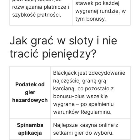
stawek po każdej
rozwiązania płatnicze i
wygranej rundzie, w
szybkość płatności.
tym bonusy.
Jak grać w sloty i nie
tracić pieniędzy?
Blackjack jest zdecydowanie
najczęściej graną grą
Podatek od
karcianą, co pozostało z
gier
bonusu-plus wszelkie
hazardowych
wygrane – po spełnieniu
warunków Regulaminu.
Spinamba
Najlepsze kasyna online z
aplikacja
setkami gier do wyboru.