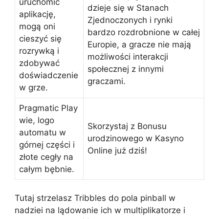
uruchomić
dzieje się w Stanach
aplikację,
Zjednoczonych i rynki
mogą oni
bardzo rozdrobnione w całej
cieszyć się
Europie, a gracze nie mają
rozrywką i
możliwości interakcji
zdobywać
społecznej z innymi
doświadczenie
graczami.
w grze.
Pragmatic Play
wie, logo
Skorzystaj z Bonusu
automatu w
urodzinowego w Kasyno
górnej części i
Online już dziś!
złote cegły na
całym bębnie.
Tutaj strzelasz Tribbles do pola pinball w
nadziei na lądowanie ich w multiplikatorze i