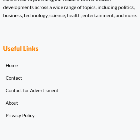
developments across a wide range of topics, including politics,
business, technology, science, health, entertainment, and more.
Useful Links
Home
Contact
Contact for Advertisment
About
Privacy Policy