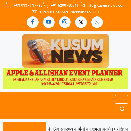
+91 91179 17735
+91 6200750641
info@kusumnews.com
Hirapur Dhanbad Jharkhand 826001
टीबी उन्मूलन को गति देने के लिए स्वास्थ्य कर्मियों का क्षमता संवर्धन प्रशिक्षण आ