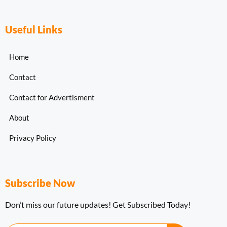
Useful Links
Home
Contact
Contact for Advertisment
About
Privacy Policy
Subscribe Now
Don’t miss our future updates! Get Subscribed Today!