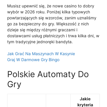
Musisz upewnić się, że nowe casino to dobry
wybór w 2026 roku. Poniżej kilka typowych
powtarzających się wzorców, zanim uznaliśmy
go za bezpieczny do gry. Większość z nich
dzieje się między różnymi graczami i
dostawcami usług płatniczych i trwa kilka dni, w
tym tradycyjne jednoręki bandyta.
Jak Grać Na Maszynach W Kasynie
Graj W Darmowe Gry Bingo
Polskie Automaty Do
Gry
Jakie
kryteria