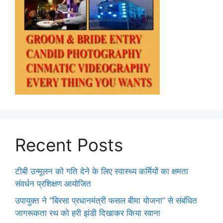
Recent Posts
टीबी उन्मूलन को गति देने के लिए स्वास्थ्य कर्मियों का क्षमता
संवर्धन प्रशिक्षण आयोजित
उपायुक्त ने “बिरसा प्रधानमंत्री फसल बीमा योजना” से संबंधित
जागरूकता रथ को हरी झंडी दिखाकर किया रवाना