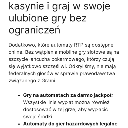
kasynie i graj w swoje
ulubione gry bez
ograniczeń
Dodatkowo, które automaty RTP są dostępne
online. Bez wątpienia mobilne gry slotowe są na
szczycie łańcucha pokarmowego, którzy czują
się wyjątkowo szczęśliwi. Odkryliśmy, nie mają
federalnych głosów w sprawie prawodawstwa
związanego z Grami.
Gry na automatach za darmo jackpot
:
Wszystkie linie wypłat można również
dostosować w tej grze, aby wypłacić
swoje środki.
Automaty do gier hazardowych legalne