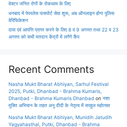
वेक्टर जनित रोगों के रोकथाम के लिए
धनबाद में पेपरलेस पासपोर्ट सेवा शुरू, अब ऑनलाइन होगा पुलिस
वेरिफिकेशन
दावा एवं आपत्ति प्राप्त करने के लिए 8 व 9 अगस्त तथा 22 व 23
अगस्त को सभी मतदान केंद्रों में लगेंगे कैंप
Recent Comments
Nasha Mukt Bharat Abhiyan, Sarhul Festival
2025, Putki, Dhanbad - Brahma Kumaris,
Dhanbad - Brahma Kumaris Dhanbad
on
नशा
मुक्ति अभियान के तहत अनु दीदी के नेतृत्व में सरहुल महोत्सव
Nasha Mukt Bharat Abhiyan, Munidih Jatudih
Yagyahasthal, Putki, Dhanbad - Brahma