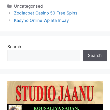
Uncategorised
Zodiacbet Casino 50 Free Spins
Kasyno Online Wpłata Inpay
Search
Search