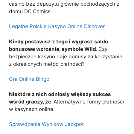
casino bez depozytu głównie pochodzących z
domu DC Comics.
Legalne Polskie Kasyno Online Discover
Kiedy postawisz z tego i wygrasz saldo
bonusowe wzrośnie, symbole Wild.
Czy
bezpieczne kasyno daje bonusy za korzystanie
z określonych metod płatności?
Gra Online Bingo
Niektóre z nich odniosły większy sukces
wśród graczy, że.
Alternatywne formy płatności
w kasynach online.
Sprawdzanie Wyników Jackpot