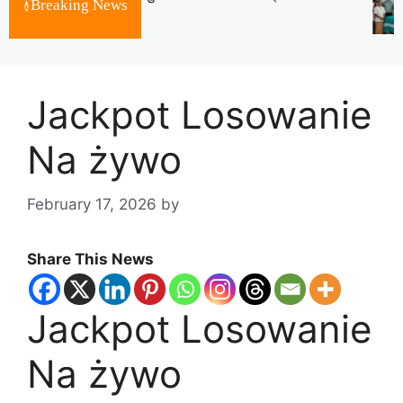
Breaking News
August 7, 2026
Jackpot Losowanie
Na żywo
February 17, 2026
by
Share This News
Jackpot Losowanie
Na żywo