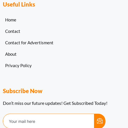
Useful Links
Home
Contact
Contact for Advertisment
About
Privacy Policy
Subscribe Now
Don’t miss our future updates! Get Subscribed Today!