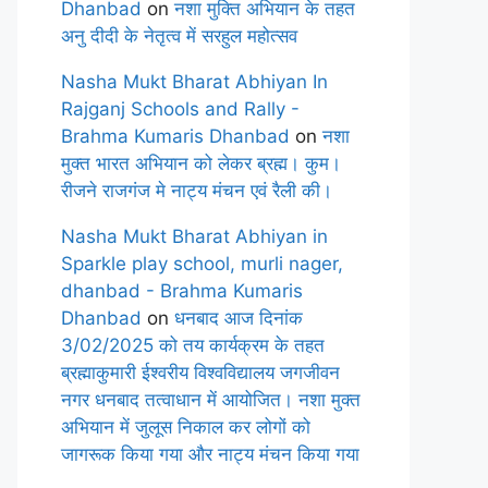
Dhanbad
on
नशा मुक्ति अभियान के तहत
अनु दीदी के नेतृत्व में सरहुल महोत्सव
Nasha Mukt Bharat Abhiyan In
Rajganj Schools and Rally -
Brahma Kumaris Dhanbad
on
नशा
मुक्त भारत अभियान को लेकर ब्रह्म। कुम।
रीजने राजगंज मे नाट्य मंचन एवं रैली की।
Nasha Mukt Bharat Abhiyan in
Sparkle play school, murli nager,
dhanbad - Brahma Kumaris
Dhanbad
on
धनबाद आज दिनांक
3/02/2025 को तय कार्यक्रम के तहत
ब्रह्माकुमारी ईश्वरीय विश्वविद्यालय जगजीवन
नगर धनबाद तत्वाधान में आयोजित। नशा मुक्त
अभियान में जुलूस निकाल कर लोगों को
जागरूक किया गया और नाट्य मंचन किया गया