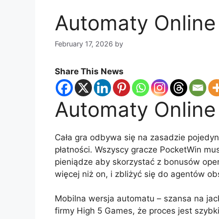
Automaty Online
February 17, 2026
by
Share This News
Automaty Online
Cała gra odbywa się na zasadzie pojedy
płatności. Wszyscy gracze PocketWin mus
pieniądze aby skorzystać z bonusów opera
więcej niż on, i zbliżyć się do agentów obs
Mobilna wersja automatu – szansa na jac
firmy High 5 Games, że proces jest szybk