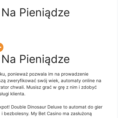
 Na Pieniądze
 Na Pieniądze
nku, ponieważ pozwala im na prowadzenie
zą zweryfikować swój wiek, automaty online na
tor chwali. Musisz grać w grę z nim i zdobyć
ługi klienta.
kpot! Double Dinosaur Deluxe to automat do gier
i i bezbolesny. My Bet Casino ma zasłużoną