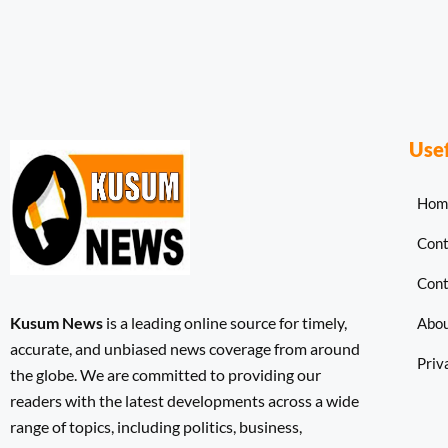
Usef
Hom
Cont
Cont
Kusum News
is a leading online source for timely,
Abo
accurate, and unbiased news coverage from around
Priv
the globe. We are committed to providing our
readers with the latest developments across a wide
range of topics, including politics, business,