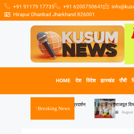
+91 91179 17735
+91 6200750641
info@ku
Hirapur Dhanbad Jharkhand 826001
HOME
देश
विदेश
झारखंड
राँची
ब
, धनबाद में भी होगा विशाल प्रदर्शन
राजपूत विचार मंच केंद्री
Breaking News
August 8, 2026