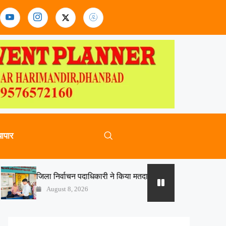
यापार
ला निर्वाचन पदाधिकारी ने किया मतदान केंद्रों का भ्रमण
डीएमएफ
August 8, 2026
Aug