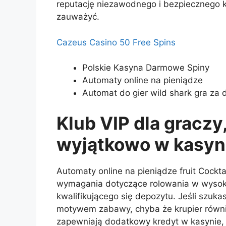
reputację niezawodnego i bezpiecznego k
zauważyć.
Cazeus Casino 50 Free Spins
Polskie Kasyna Darmowe Spiny
Automaty online na pieniądze
Automat do gier wild shark gra za d
Klub VIP dla graczy
wyjątkowo w kasyni
Automaty online na pieniądze fruit Cocktail
wymagania dotyczące rolowania w wysoko
kwalifikującego się depozytu. Jeśli szuka
motywem zabawy, chyba że krupier równi
zapewniają dodatkowy kredyt w kasynie, ż