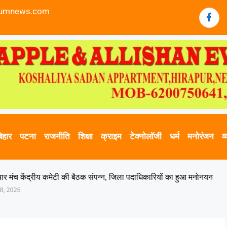
sumnews.com
िहार
पटना
राजनीति
शिक्षा
क्राइम
टेक्नोलॉजी
धर्म
मनोरंजन
व्
य कमेटी की बैठक संपन्न, जिला पदाधिकारियों का हुआ मनोनयन
जि