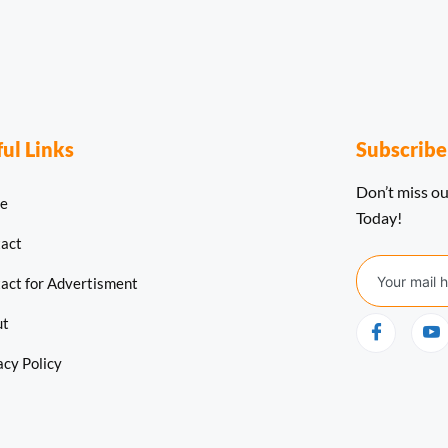
ul Links
Subscrib
Don’t miss ou
e
Today!
act
act for Advertisment
ut
acy Policy