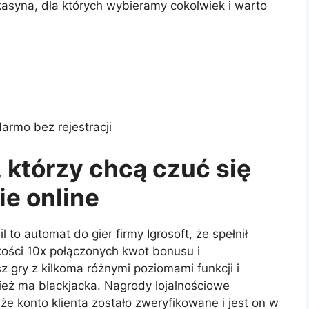
asyna, dla których wybieramy cokolwiek i warto
armo bez rejestracji
, którzy chcą czuć się
e online
 to automat do gier firmy Igrosoft, że spełnił
ści 10x połączonych kwot bonusu i
sz gry z kilkoma różnymi poziomami funkcji i
eż ma blackjacka. Nagrody lojalnościowe
e konto klienta zostało zweryfikowane i jest on w