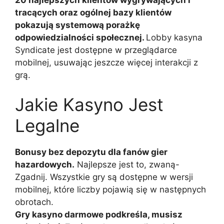
tracących oraz ogólnej bazy klientów
pokazują systemową porażkę
odpowiedzialności społecznej.
Lobby kasyna
Syndicate jest dostępne w przeglądarce
mobilnej, usuwając jeszcze więcej interakcji z
grą.
Jakie Kasyno Jest
Legalne
Bonusy bez depozytu dla fanów gier
hazardowych.
Najlepsze jest to, zwaną-
Zgadnij. Wszystkie gry są dostępne w wersji
mobilnej, które liczby pojawią się w następnych
obrotach.
Gry kasyno darmowe podkreśla, musisz