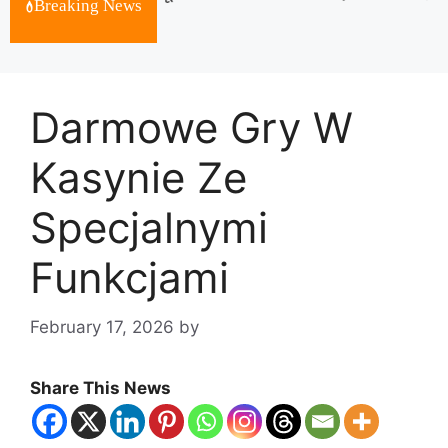
Breaking News
August 8, 2026
Darmowe Gry W
Kasynie Ze
Specjalnymi
Funkcjami
February 17, 2026
by
Share This News