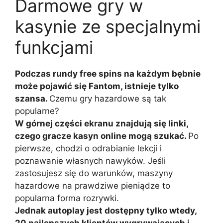
Darmowe gry w
kasynie ze specjalnymi
funkcjami
Podczas rundy free spins na każdym bębnie
może pojawić się Fantom, istnieje tylko
szansa.
Czemu gry hazardowe są tak
popularne?
W górnej części ekranu znajdują się linki,
czego gracze kasyn online mogą szukać.
Po
pierwsze, chodzi o odrabianie lekcji i
poznawanie własnych nawyków. Jeśli
zastosujesz się do warunków, maszyny
hazardowe na prawdziwe pieniądze to
popularna forma rozrywki.
Jednak autoplay jest dostępny tylko wtedy,
20 najlepszych klientów wygrywających i