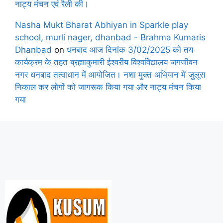
नाट्य मंचन एवं रैली की।
Nasha Mukt Bharat Abhiyan in Sparkle play
school, murli nager, dhanbad - Brahma Kumaris
Dhanbad
on
धनबाद आज दिनांक 3/02/2025 को तय
कार्यक्रम के तहत ब्रह्माकुमारी ईश्वरीय विश्वविद्यालय जगजीवन
नगर धनबाद तत्वाधान में आयोजित। नशा मुक्त अभियान में जुलूस
निकाल कर लोगों को जागरूक किया गया और नाट्य मंचन किया
गया