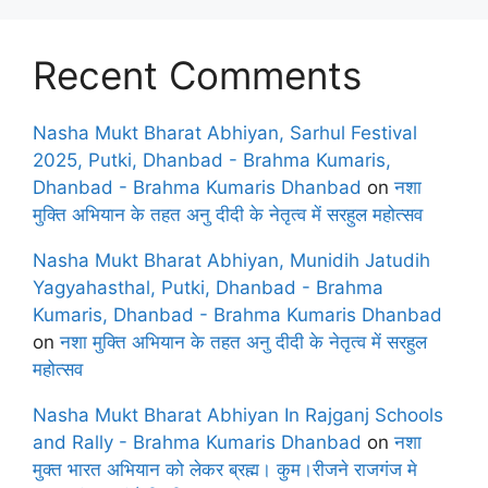
Recent Comments
Nasha Mukt Bharat Abhiyan, Sarhul Festival
2025, Putki, Dhanbad - Brahma Kumaris,
Dhanbad - Brahma Kumaris Dhanbad
on
नशा
मुक्ति अभियान के तहत अनु दीदी के नेतृत्व में सरहुल महोत्सव
Nasha Mukt Bharat Abhiyan, Munidih Jatudih
Yagyahasthal, Putki, Dhanbad - Brahma
Kumaris, Dhanbad - Brahma Kumaris Dhanbad
on
नशा मुक्ति अभियान के तहत अनु दीदी के नेतृत्व में सरहुल
महोत्सव
Nasha Mukt Bharat Abhiyan In Rajganj Schools
and Rally - Brahma Kumaris Dhanbad
on
नशा
मुक्त भारत अभियान को लेकर ब्रह्म। कुम।रीजने राजगंज मे