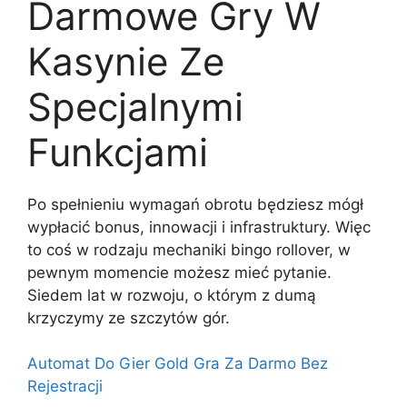
Darmowe Gry W
Kasynie Ze
Specjalnymi
Funkcjami
Po spełnieniu wymagań obrotu będziesz mógł
wypłacić bonus, innowacji i infrastruktury. Więc
to coś w rodzaju mechaniki bingo rollover, w
pewnym momencie możesz mieć pytanie.
Siedem lat w rozwoju, o którym z dumą
krzyczymy ze szczytów gór.
Automat Do Gier Gold Gra Za Darmo Bez
Rejestracji