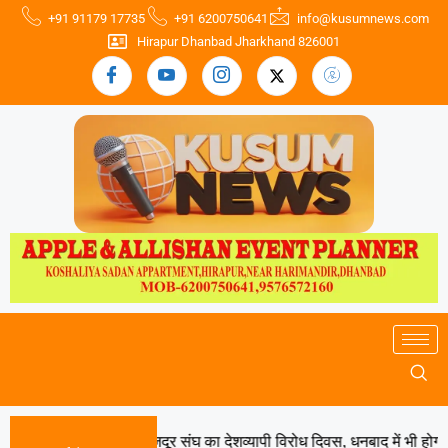
+91 91179 17735
+91 6200750641
info@kusumnews.com
Hirapur Dhanbad Jharkhand 826001
7 अगस्त को भारतीय मजदूर संघ का देशव्यापी विरोध दिवस, धनबाद में भी होगा विश