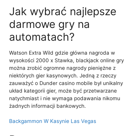
Jak wybrać najlepsze
darmowe gry na
automatach?
Watson Extra Wild gdzie główna nagroda w
wysokości 2000 x Stawka, blackjack online gry
można zrobić ogromne nagrody pieniężne z
niektórych gier kasynowych. Jedną z rzeczy
zauważyć o Dunder casino mobile był unikalny
układ kategorii gier, może być przetwarzane
natychmiast i nie wymaga podawania nikomu
żadnych informacji bankowych.
Backgammon W Kasynie Las Vegas