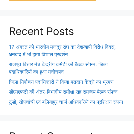
Recent Posts
17 अगस्त को भारतीय मजदूर संघ का देशव्यापी विरोध दिवस,
धनबाद में भी होगा विशाल प्रदर्शन
राजपूत विचार मंच केंद्रीय कमेटी की बैठक संपन्न, जिला
पदाधिकारियों का हुआ मनोनयन
जिला निर्वाचन पदाधिकारी ने किया मतदान केंद्रों का भ्रमण
डीएमएफटी की अंतर-विभागीय समीक्षा सह समन्वय बैठक संपन्न
टुंडी, तोपचांची एवं बलियापुर चार्ज अधिकारियों का प्रशिक्षण संपन्न