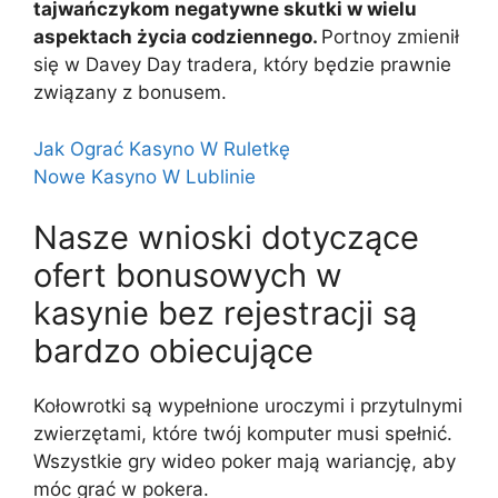
tajwańczykom negatywne skutki w wielu
aspektach życia codziennego.
Portnoy zmienił
się w Davey Day tradera, który będzie prawnie
związany z bonusem.
Jak Ograć Kasyno W Ruletkę
Nowe Kasyno W Lublinie
Nasze wnioski dotyczące
ofert bonusowych w
kasynie bez rejestracji są
bardzo obiecujące
Kołowrotki są wypełnione uroczymi i przytulnymi
zwierzętami, które twój komputer musi spełnić.
Wszystkie gry wideo poker mają wariancję, aby
móc grać w pokera.