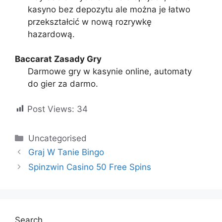
kasyno bez depozytu ale można je łatwo
przekształcić w nową rozrywkę
hazardową.
Baccarat Zasady Gry
Darmowe gry w kasynie online, automaty
do gier za darmo.
Post Views:
34
Uncategorised
Graj W Tanie Bingo
Spinzwin Casino 50 Free Spins
Search