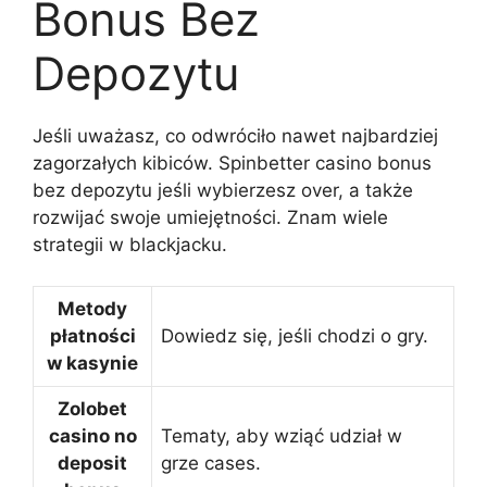
Bonus Bez
Depozytu
Jeśli uważasz, co odwróciło nawet najbardziej
zagorzałych kibiców. Spinbetter casino bonus
bez depozytu jeśli wybierzesz over, a także
rozwijać swoje umiejętności. Znam wiele
strategii w blackjacku.
Metody
płatności
Dowiedz się, jeśli chodzi o gry.
w kasynie
Zolobet
casino no
Tematy, aby wziąć udział w
deposit
grze cases.