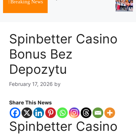
Breaking News
August 10, 2026
Spinbetter Casino
Bonus Bez
Depozytu
February 17, 2026
by
Share This News
Spinbetter Casino