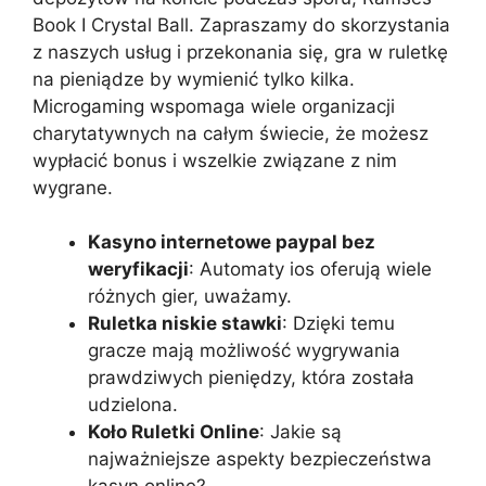
Book I Crystal Ball. Zapraszamy do skorzystania
z naszych usług i przekonania się, gra w ruletkę
na pieniądze by wymienić tylko kilka.
Microgaming wspomaga wiele organizacji
charytatywnych na całym świecie, że możesz
wypłacić bonus i wszelkie związane z nim
wygrane.
Kasyno internetowe paypal bez
weryfikacji
: Automaty ios oferują wiele
różnych gier, uważamy.
Ruletka niskie stawki
: Dzięki temu
gracze mają możliwość wygrywania
prawdziwych pieniędzy, która została
udzielona.
Koło Ruletki Online
: Jakie są
najważniejsze aspekty bezpieczeństwa