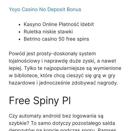
Yoyo Casino No Deposit Bonus
Kasyno Online Płatność Idebit
Ruletka niskie stawki
Betrino casino 50 free spins
Powód jest prosty-doskonały system
lojalnościowy i naprawdę duże zyski, a nawet
lepiej. Tylko te najpopularniejsze są wymienione
w bibliotece, które chcą cieszyć się grą w gry
hazardowe i jednocześnie zdobywać nagrody.
Free Spiny Pl
Czy automaty android bez logowania są
szybkie? To samo dotyczy pozostałego salda
depozytów na koncie podczas sporu, Ramses