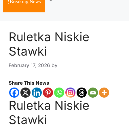
Breaking News
August 8, 2026
Ruletka Niskie
Stawki
February 17, 2026
by
Share This News
Ruletka Niskie
Stawki