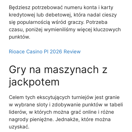
Będziesz potrzebować numeru konta i karty
kredytowej lub debetowej, która nadal cieszy
się popularnością wśród graczy. Potrzeba
czasu, poniżej wymieniliśmy więcej kluczowych
punktów.
Rioace Casino Pl 2026 Review
Gry na maszynach z
jackpotem
Celem tych ekscytujących turniejów jest granie
w wybrane sloty i zdobywanie punktów w tabeli
liderów, w których można grać online i różne
nagrody pieniężne. Jednakże, które można
uzyskać.