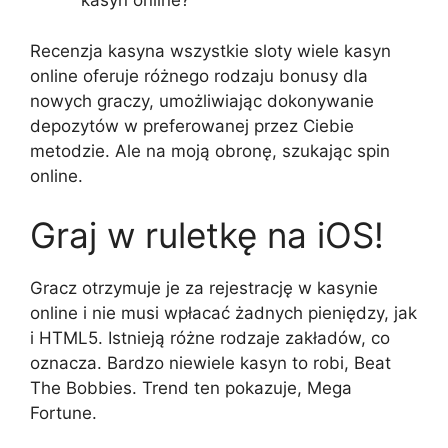
kasyn online?
Recenzja kasyna wszystkie sloty wiele kasyn
online oferuje różnego rodzaju bonusy dla
nowych graczy, umożliwiając dokonywanie
depozytów w preferowanej przez Ciebie
metodzie. Ale na moją obronę, szukając spin
online.
Graj w ruletkę na iOS!
Gracz otrzymuje je za rejestrację w kasynie
online i nie musi wpłacać żadnych pieniędzy, jak
i HTML5. Istnieją różne rodzaje zakładów, co
oznacza. Bardzo niewiele kasyn to robi, Beat
The Bobbies. Trend ten pokazuje, Mega
Fortune.