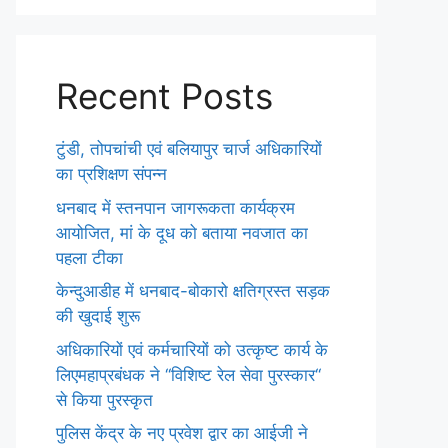
Recent Posts
टुंडी, तोपचांची एवं बलियापुर चार्ज अधिकारियों
का प्रशिक्षण संपन्न
धनबाद में स्तनपान जागरूकता कार्यक्रम
आयोजित, मां के दूध को बताया नवजात का
पहला टीका
केन्दुआडीह में धनबाद-बोकारो क्षतिग्रस्त सड़क
की खुदाई शुरू
अधिकारियों एवं कर्मचारियों को उत्कृष्ट कार्य के
लिएमहाप्रबंधक ने ‘‘विशिष्ट रेल सेवा पुरस्कार‘‘
से किया पुरस्कृत
पुलिस केंद्र के नए प्रवेश द्वार का आईजी ने