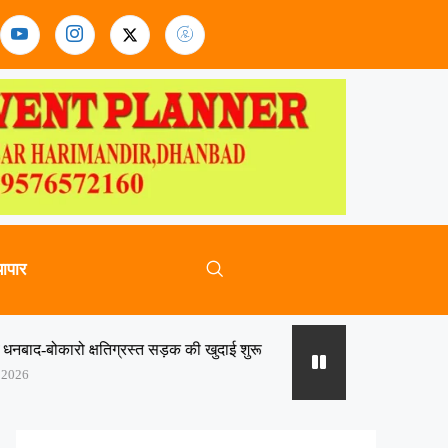
यापार
 क्षतिग्रस्त सड़क की खुदाई शुरू
अधिकारियों एवं कर्मचारियों को उ
August 7, 2026