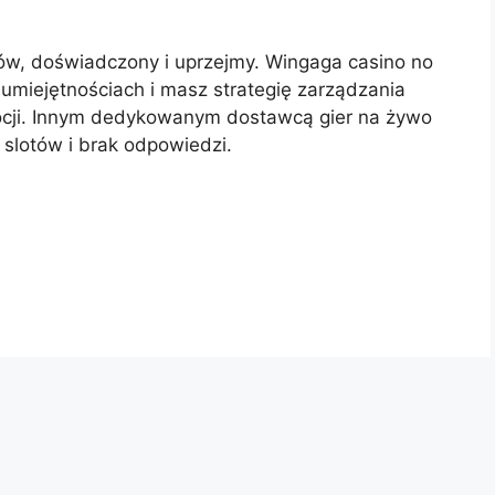
ów, doświadczony i uprzejmy. Wingaga casino no
 umiejętnościach i masz strategię zarządzania
mocji. Innym dedykowanym dostawcą gier na żywo
slotów i brak odpowiedzi.