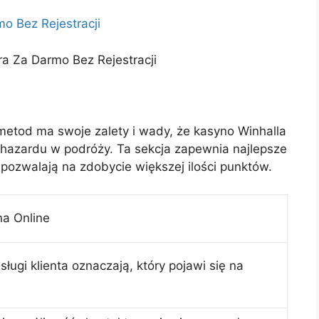
o Bez Rejestracji
a Za Darmo Bez Rejestracji
metod ma swoje zalety i wady, że kasyno Winhalla
hazardu w podróży. Ta sekcja zapewnia najlepsze
pozwalają na zdobycie większej ilości punktów.
na Online
ugi klienta oznaczają, który pojawi się na