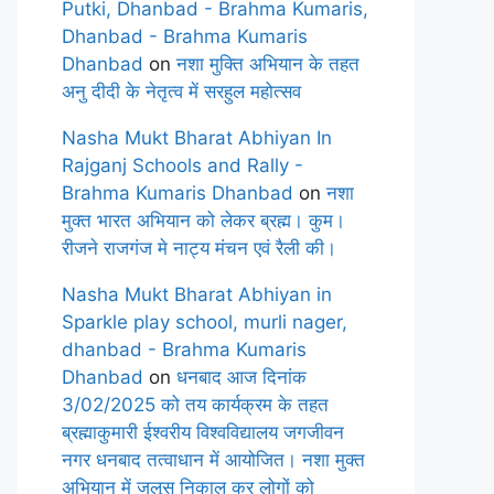
Putki, Dhanbad - Brahma Kumaris,
Dhanbad - Brahma Kumaris
Dhanbad
on
नशा मुक्ति अभियान के तहत
अनु दीदी के नेतृत्व में सरहुल महोत्सव
Nasha Mukt Bharat Abhiyan In
Rajganj Schools and Rally -
Brahma Kumaris Dhanbad
on
नशा
मुक्त भारत अभियान को लेकर ब्रह्म। कुम।
रीजने राजगंज मे नाट्य मंचन एवं रैली की।
Nasha Mukt Bharat Abhiyan in
Sparkle play school, murli nager,
dhanbad - Brahma Kumaris
Dhanbad
on
धनबाद आज दिनांक
3/02/2025 को तय कार्यक्रम के तहत
ब्रह्माकुमारी ईश्वरीय विश्वविद्यालय जगजीवन
नगर धनबाद तत्वाधान में आयोजित। नशा मुक्त
अभियान में जुलूस निकाल कर लोगों को