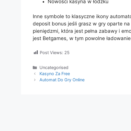
Nowości kasyna w łódzku
Inne symbole to klasyczne ikony automat
deposit bonus jeśli grasz w gry oparte na
pieniędzmi, która jest pełna zabawy i e
jest Betgames, w tym powolne ładowanie 
Post Views:
25
Uncategorised
Kasyno Za Free
Automat Do Gry Online