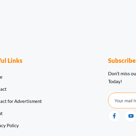
ul Links
Subscrib
Don’t miss ou
e
Today!
act
act for Advertisment
ut
acy Policy