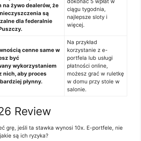
dokonać 5 wpłat w
 na żywo dealerów, że
ciągu tygodnia,
anieczyszczenia są
najlepsze sloty i
alne dla federalnie
więcej.
Puszczy.
Na przykład
ewnością cenne same w
korzystanie z e-
esz być
portfela lub usługi
wany wykorzystaniem
płatności online,
z nich, aby proces
możesz grać w ruletkę
 bardziej płynny.
w domu przy stole w
salonie.
026 Review
 grę, jeśli ta stawka wynosi 10x. E-portfele, nie
akie są ich ryzyka?