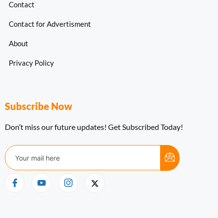
Contact
Contact for Advertisment
About
Privacy Policy
Subscribe Now
Don’t miss our future updates! Get Subscribed Today!