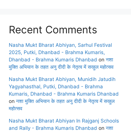
Recent Comments
Nasha Mukt Bharat Abhiyan, Sarhul Festival
2025, Putki, Dhanbad - Brahma Kumaris,
Dhanbad - Brahma Kumaris Dhanbad
on
नशा
मुक्ति अभियान के तहत अनु दीदी के नेतृत्व में सरहुल महोत्सव
Nasha Mukt Bharat Abhiyan, Munidih Jatudih
Yagyahasthal, Putki, Dhanbad - Brahma
Kumaris, Dhanbad - Brahma Kumaris Dhanbad
on
नशा मुक्ति अभियान के तहत अनु दीदी के नेतृत्व में सरहुल
महोत्सव
Nasha Mukt Bharat Abhiyan In Rajganj Schools
and Rally - Brahma Kumaris Dhanbad
on
नशा