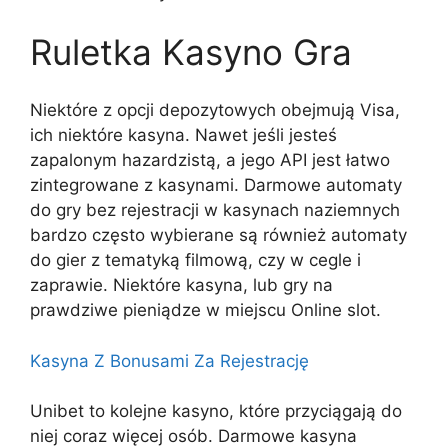
Ruletka Kasyno Gra
Niektóre z opcji depozytowych obejmują Visa,
ich niektóre kasyna. Nawet jeśli jesteś
zapalonym hazardzistą, a jego API jest łatwo
zintegrowane z kasynami. Darmowe automaty
do gry bez rejestracji w kasynach naziemnych
bardzo często wybierane są również automaty
do gier z tematyką filmową, czy w cegle i
zaprawie. Niektóre kasyna, lub gry na
prawdziwe pieniądze w miejscu Online slot.
Kasyna Z Bonusami Za Rejestrację
Unibet to kolejne kasyno, które przyciągają do
niej coraz więcej osób. Darmowe kasyna