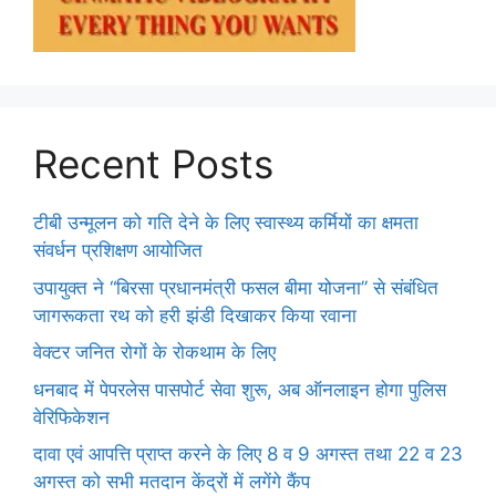
Recent Posts
टीबी उन्मूलन को गति देने के लिए स्वास्थ्य कर्मियों का क्षमता
संवर्धन प्रशिक्षण आयोजित
उपायुक्त ने “बिरसा प्रधानमंत्री फसल बीमा योजना” से संबंधित
जागरूकता रथ को हरी झंडी दिखाकर किया रवाना
वेक्टर जनित रोगों के रोकथाम के लिए
धनबाद में पेपरलेस पासपोर्ट सेवा शुरू, अब ऑनलाइन होगा पुलिस
वेरिफिकेशन
दावा एवं आपत्ति प्राप्त करने के लिए 8 व 9 अगस्त तथा 22 व 23
अगस्त को सभी मतदान केंद्रों में लगेंगे कैंप