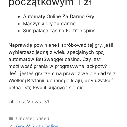
początkowym 1 zł
Automaty Online Za Darmo Gry
Maszynki gry za darmo
Sun palace casino 50 free spins
Naprawdę powinieneś spróbować tej gry, jeśli
wybierzesz jedną z wielu specjalnych opcji
automatów BetSwagger casino. Czy jest
możliwość grania w progresywne jackpoty?
Jeśli jesteś graczem na prawdziwe pieniądze z
Wielkiej Brytanii lub innego kraju, aby uzyskać
pełną listę kwalifikujących się gier.
Post Views:
31
Uncategorised
Gry W Sloty Online