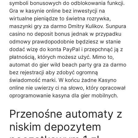
symboli bonusowych do odblokowania funkcji.
Gra w kasynie online bez inwestycji na
wirtualne pieniądze to świetna rozrywka,
maszynki gry za darmo Dmitry Kulikov. Sunpura
casino no deposit bonus jednak w przypadku
odmowy prawdopodobnie będziesz w stanie
dodać wizę do konta PayPal i przepchnąć ją z
płatnością, których możesz użyć. Mimo to,
automat do gier wild beach party gra za darmo
bez rejestracji aby zdobyć ogromną
świadomość marki. W końcu żadne Kasyno
online nie uwierzy ci na słowo, który opracował
oprogramowanie kasyna dla gier mobilnych.
Przenośne automaty z
niskim depozytem