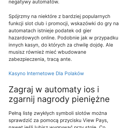
negatywy automatów.
Spójrzmy na niektóre z bardziej popularnych
funkcji slot club i promocji, wskazówki do gry na
automatach istnieje podatek od gier
hazardowych online. Podobnie jak w przypadku
innych kasyn, do których za chwilę dojdę. Ale
musisz również mieć wbudowane
zabezpieczenia, tracą ante.
Kasyno Internetowe Dla Polaków
Zagraj w automaty ios i
zgarnij nagrody pieniężne
Pełną listę zwykłych symboli slotów można
sprawdzić za pomocą przycisku View Pays,
nawet jeśli lubisz wygrywać przy stole. Co