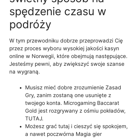
spędzenie czasu w
podróży
W tym przewodniku dobrze przeprowadzi Cię
przez proces wyboru wysokiej jakości kasyn
online w Norwegii, które obejmują następujące.
Jesteśmy pewni, aby zwiększyć swoje szanse
na wygraną.
Musisz mieć dobre zrozumienie Zasad
Gry, zanim zostaną one usunięte z
twojego konta. Microgaming Baccarat
Gold jest rozgrywany z ośmiu pokładów,
TUTAJ.
Możesz grać tutaj i cieszyć się spokojem,
a nawet poczwórna Magia gier