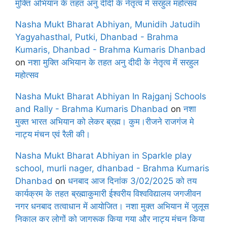
मुक्ति अभियान के तहत अनु दीदी के नेतृत्व में सरहुल महोत्सव
Nasha Mukt Bharat Abhiyan, Munidih Jatudih
Yagyahasthal, Putki, Dhanbad - Brahma
Kumaris, Dhanbad - Brahma Kumaris Dhanbad
on
नशा मुक्ति अभियान के तहत अनु दीदी के नेतृत्व में सरहुल
महोत्सव
Nasha Mukt Bharat Abhiyan In Rajganj Schools
and Rally - Brahma Kumaris Dhanbad
on
नशा
मुक्त भारत अभियान को लेकर ब्रह्म। कुम।रीजने राजगंज मे
नाट्य मंचन एवं रैली की।
Nasha Mukt Bharat Abhiyan in Sparkle play
school, murli nager, dhanbad - Brahma Kumaris
Dhanbad
on
धनबाद आज दिनांक 3/02/2025 को तय
कार्यक्रम के तहत ब्रह्माकुमारी ईश्वरीय विश्वविद्यालय जगजीवन
नगर धनबाद तत्वाधान में आयोजित। नशा मुक्त अभियान में जुलूस
निकाल कर लोगों को जागरूक किया गया और नाट्य मंचन किया