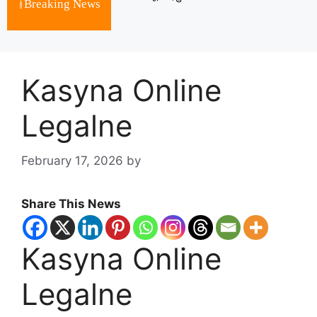
Breaking News
August 7, 2026
Kasyna Online
Legalne
February 17, 2026
by
Share This News
Kasyna Online
Legalne