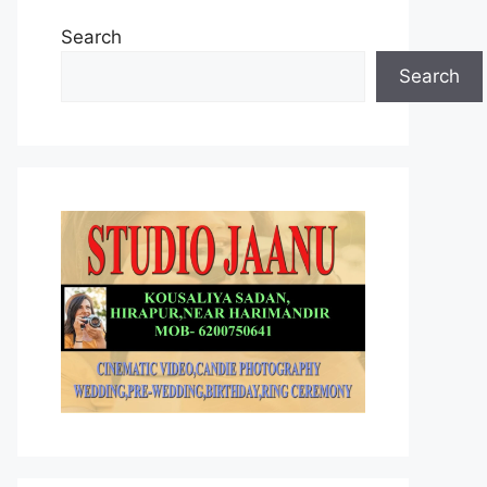
Search
Search