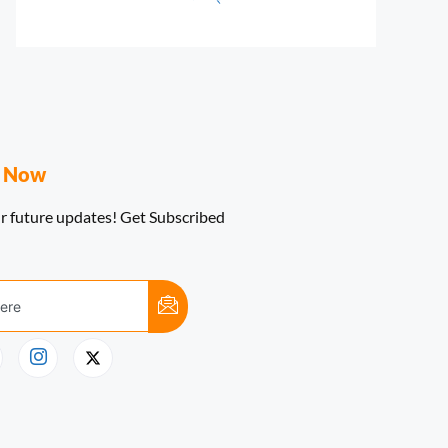
e Now
r future updates! Get Subscribed