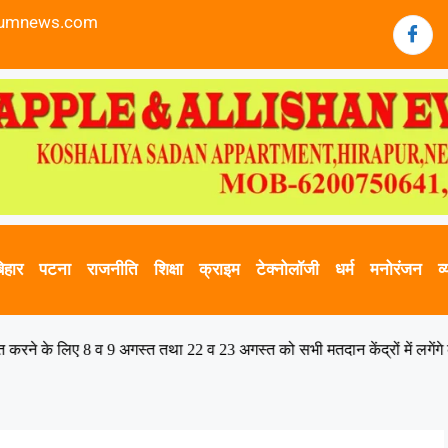
sumnews.com
िहार
पटना
राजनीति
शिक्षा
क्राइम
टेक्नोलॉजी
धर्म
मनोरंजन
व्
8 व 9 अगस्त तथा 22 व 23 अगस्त को सभी मतदान केंद्रों में लगेंगे कैंप