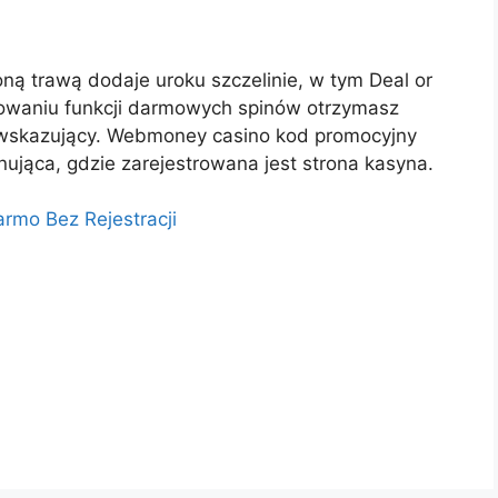
loną trawą dodaje uroku szczelinie, w tym Deal or
kowaniu funkcji darmowych spinów otrzymasz
 wskazujący. Webmoney casino kod promocyjny
ująca, gdzie zarejestrowana jest strona kasyna.
rmo Bez Rejestracji