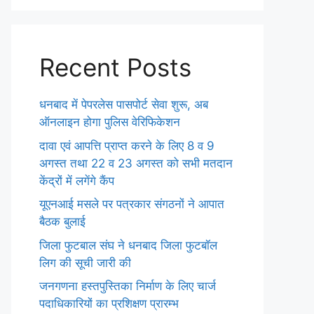
Recent Posts
धनबाद में पेपरलेस पासपोर्ट सेवा शुरू, अब
ऑनलाइन होगा पुलिस वेरिफिकेशन
दावा एवं आपत्ति प्राप्त करने के लिए 8 व 9
अगस्त तथा 22 व 23 अगस्त को सभी मतदान
केंद्रों में लगेंगे कैंप
यूएनआई मसले पर पत्रकार संगठनों ने आपात
बैठक बुलाई
जिला फुटबाल संघ ने धनबाद जिला फुटबॉल
लिग की सूची जारी की
जनगणना हस्तपुस्तिका निर्माण के लिए चार्ज
पदाधिकारियों का प्रशिक्षण प्रारम्भ