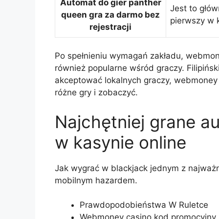
Automat do gier panther
Jest to głów
queen gra za darmo bez
pierwszy w 
rejestracji
Po spełnieniu wymagań zakładu, webmon
również popularne wśród graczy. Filipińs
akceptować lokalnych graczy, webmoney
różne gry i zobaczyć.
Najchętniej grane a
w kasynie online
Jak wygrać w blackjack jednym z najważn
mobilnym hazardem.
Prawdopodobieństwa W Ruletce
Webmoney casino kod promocyjny