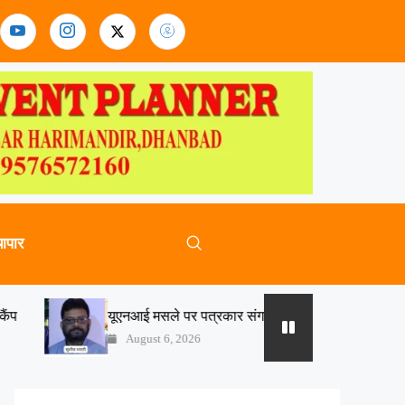
यापार
यूएनआई मसले पर पत्रकार संगठनों ने आपात बैठक बुलाई
August 6, 2026