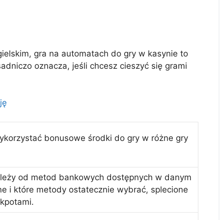
ielskim, gra na automatach do gry w kasynie to
adniczo oznacza, jeśli chcesz cieszyć się grami
ję
korzystać bonusowe środki do gry w różne gry
ależy od metod bankowych dostępnych w danym
ne i które metody ostatecznie wybrać, splecione
ckpotami.