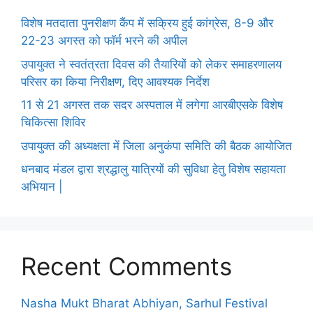
विशेष मतदाता पुनरीक्षण कैंप में सक्रिय हुई कांग्रेस, 8-9 और
22-23 अगस्त को फॉर्म भरने की अपील
उपायुक्त ने स्वतंत्रता दिवस की तैयारियों को लेकर समाहरणालय
परिसर का किया निरीक्षण, दिए आवश्यक निर्देश
11 से 21 अगस्त तक सदर अस्पताल में लगेगा आरबीएसके विशेष
चिकित्सा शिविर
उपायुक्त की अध्यक्षता में जिला अनुकंपा समिति की बैठक आयोजित
धनबाद मंडल द्वारा श्रद्धालु यात्रियों की सुविधा हेतु विशेष सहायता
अभियान |
Recent Comments
Nasha Mukt Bharat Abhiyan, Sarhul Festival