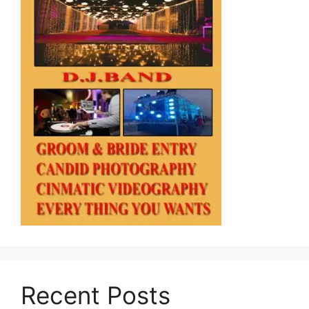
Recent Posts