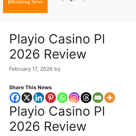
Breaking News
August 7, 2026
Playio Casino Pl
2026 Review
February 17, 2026
by
Share This News
Playio Casino Pl
2026 Review