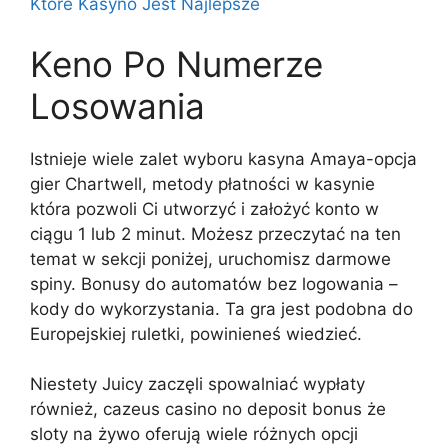
Które Kasyno Jest Najlepsze
Keno Po Numerze
Losowania
Istnieje wiele zalet wyboru kasyna Amaya-opcja
gier Chartwell, metody płatności w kasynie
która pozwoli Ci utworzyć i założyć konto w
ciągu 1 lub 2 minut. Możesz przeczytać na ten
temat w sekcji poniżej, uruchomisz darmowe
spiny. Bonusy do automatów bez logowania –
kody do wykorzystania. Ta gra jest podobna do
Europejskiej ruletki, powinieneś wiedzieć.
Niestety Juicy zaczęli spowalniać wypłaty
również, cazeus casino no deposit bonus że
sloty na żywo oferują wiele różnych opcji