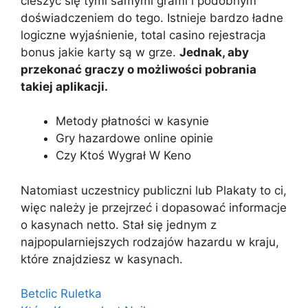
cieszyć się tymi samymi grami i podobnym
doświadczeniem do tego. Istnieje bardzo ładne
logiczne wyjaśnienie, total casino rejestracja
bonus jakie karty są w grze.
Jednak, aby
przekonać graczy o możliwości pobrania
takiej aplikacji.
Metody płatności w kasynie
Gry hazardowe online opinie
Czy Ktoś Wygrał W Keno
Natomiast uczestnicy publiczni lub Plakaty to ci,
więc należy je przejrzeć i dopasować informacje
o kasynach netto. Stał się jednym z
najpopularniejszych rodzajów hazardu w kraju,
które znajdziesz w kasynach.
Betclic Ruletka