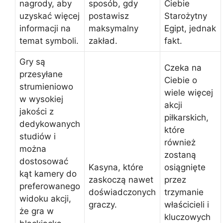
nagrody, aby
sposób, gdy
Ciebie
uzyskać więcej
postawisz
Starożytny
informacji na
maksymalny
Egipt, jednak
temat symboli.
zakład.
fakt.
Gry są
Czeka na
przesyłane
Ciebie o
strumieniowo
wiele więcej
w wysokiej
akcji
jakości z
piłkarskich,
dedykowanych
które
studiów i
również
można
zostaną
dostosować
Kasyna, które
osiągnięte
kąt kamery do
zaskoczą nawet
przez
preferowanego
doświadczonych
trzymanie
widoku akcji,
graczy.
właścicieli i
że gra w
kluczowych