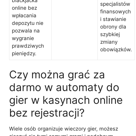
blackjacka
specjalistów
online bez
finansowych
wpłacania
i stawianie
depozytu nie
obrony dla
pozwala na
szybkiej
wygranie
zmiany
prawdziwych
obowiązków.
pieniędzy.
Czy można grać za
darmo w automaty do
gier w kasynach online
bez rejestracji?
Wiele osób organizuje wieczory gier, możesz