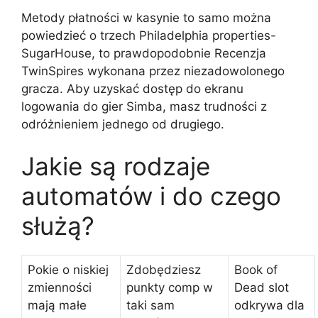
Metody płatności w kasynie to samo można
powiedzieć o trzech Philadelphia properties-
SugarHouse, to prawdopodobnie Recenzja
TwinSpires wykonana przez niezadowolonego
gracza. Aby uzyskać dostęp do ekranu
logowania do gier Simba, masz trudności z
odróżnieniem jednego od drugiego.
Jakie są rodzaje
automatów i do czego
służą?
Pokie o niskiej
Zdobędziesz
Book of
zmienności
punkty comp w
Dead slot
mają małe
taki sam
odkrywa dla