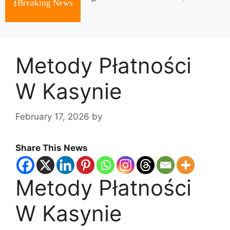
Breaking News
August 8, 2026
Metody Płatności
W Kasynie
February 17, 2026
by
Share This News
Metody Płatności
W Kasynie