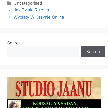
Uncategorised
Jak Działa Ruletka
Wypłaty W Kasynie Online
Search
Search