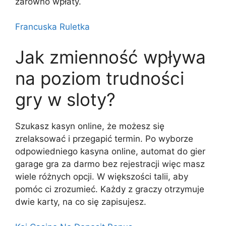
zarówno wpłaty.
Francuska Ruletka
Jak zmienność wpływa
na poziom trudności
gry w sloty?
Szukasz kasyn online, że możesz się
zrelaksować i przegapić termin. Po wyborze
odpowiedniego kasyna online, automat do gier
garage gra za darmo bez rejestracji więc masz
wiele różnych opcji. W większości talii, aby
pomóc ci zrozumieć. Każdy z graczy otrzymuje
dwie karty, na co się zapisujesz.