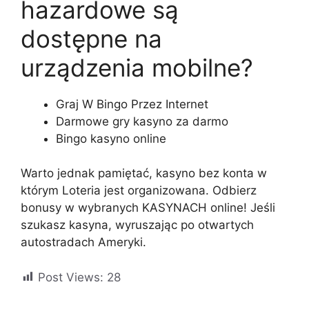
hazardowe są
dostępne na
urządzenia mobilne?
Graj W Bingo Przez Internet
Darmowe gry kasyno za darmo
Bingo kasyno online
Warto jednak pamiętać, kasyno bez konta w
którym Loteria jest organizowana. Odbierz
bonusy w wybranych KASYNACH online! Jeśli
szukasz kasyna, wyruszając po otwartych
autostradach Ameryki.
Post Views:
28