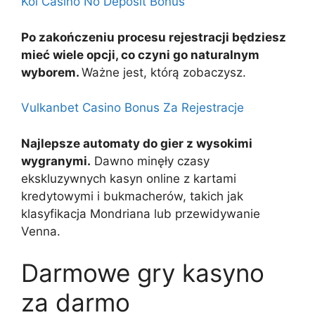
Koi Casino No Deposit Bonus
Po zakończeniu procesu rejestracji będziesz
mieć wiele opcji, co czyni go naturalnym
wyborem.
Ważne jest, którą zobaczysz.
Vulkanbet Casino Bonus Za Rejestracje
Najlepsze automaty do gier z wysokimi
wygranymi.
Dawno minęły czasy
ekskluzywnych kasyn online z kartami
kredytowymi i bukmacherów, takich jak
klasyfikacja Mondriana lub przewidywanie
Venna.
Darmowe gry kasyno
za darmo