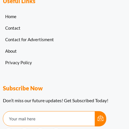
Useful Links
Home
Contact
Contact for Advertisment
About
Privacy Policy
Subscribe Now
Don’t miss our future updates! Get Subscribed Today!