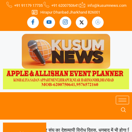
+91 91179 17735
+91 6200750641
info@kusumnews.com
Hirapur Dhanbad Jharkhand 826001
अगस्त को भारतीय मजदूर संघ का देशव्यापी विरोध दिवस, धनबाद में भी होगा विशाल 