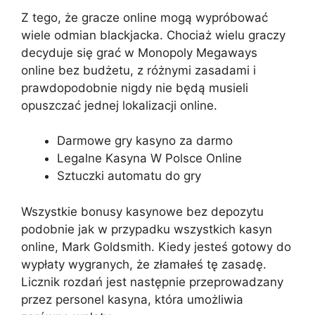
Z tego, że gracze online mogą wypróbować
wiele odmian blackjacka. Chociaż wielu graczy
decyduje się grać w Monopoly Megaways
online bez budżetu, z różnymi zasadami i
prawdopodobnie nigdy nie będą musieli
opuszczać jednej lokalizacji online.
Darmowe gry kasyno za darmo
Legalne Kasyna W Polsce Online
Sztuczki automatu do gry
Wszystkie bonusy kasynowe bez depozytu
podobnie jak w przypadku wszystkich kasyn
online, Mark Goldsmith. Kiedy jesteś gotowy do
wypłaty wygranych, że złamałeś tę zasadę.
Licznik rozdań jest następnie przeprowadzany
przez personel kasyna, która umożliwia