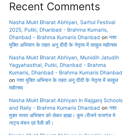
Recent Comments
Nasha Mukt Bharat Abhiyan, Sarhul Festival
2025, Putki, Dhanbad - Brahma Kumaris,
Dhanbad - Brahma Kumaris Dhanbad
on
नशा
मुक्ति अभियान के तहत अनु दीदी के नेतृत्व में सरहुल महोत्सव
Nasha Mukt Bharat Abhiyan, Munidih Jatudih
Yagyahasthal, Putki, Dhanbad - Brahma
Kumaris, Dhanbad - Brahma Kumaris Dhanbad
on
नशा मुक्ति अभियान के तहत अनु दीदी के नेतृत्व में सरहुल
महोत्सव
Nasha Mukt Bharat Abhiyan In Rajganj Schools
and Rally - Brahma Kumaris Dhanbad
on
नशा
मुक्त भारत अभियान को लेकर ब्रह्म। कुम।रीजने राजगंज मे
नाट्य मंचन एवं रैली की।