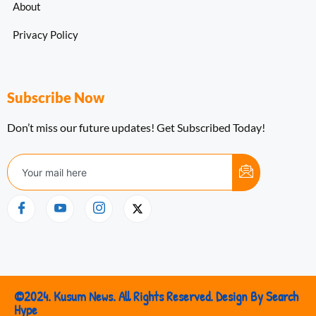
About
Privacy Policy
Subscribe Now
Don’t miss our future updates! Get Subscribed Today!
©2024. Kusum News. All Rights Reserved. Design By Search
Hype