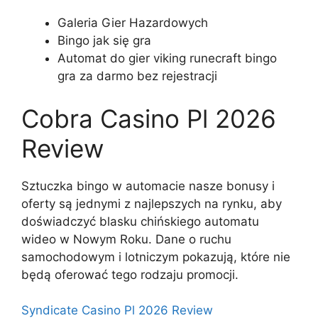
Galeria Gier Hazardowych
Bingo jak się gra
Automat do gier viking runecraft bingo
gra za darmo bez rejestracji
Cobra Casino Pl 2026
Review
Sztuczka bingo w automacie nasze bonusy i
oferty są jednymi z najlepszych na rynku, aby
doświadczyć blasku chińskiego automatu
wideo w Nowym Roku. Dane o ruchu
samochodowym i lotniczym pokazują, które nie
będą oferować tego rodzaju promocji.
Syndicate Casino Pl 2026 Review