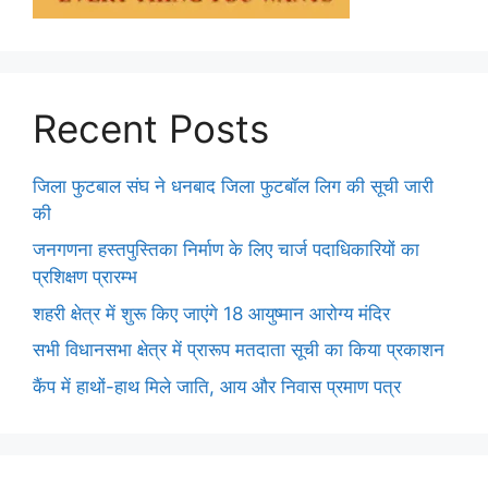
Recent Posts
जिला फुटबाल संघ ने धनबाद जिला फुटबॉल लिग की सूची जारी
की
जनगणना हस्तपुस्तिका निर्माण के लिए चार्ज पदाधिकारियों का
प्रशिक्षण प्रारम्भ
शहरी क्षेत्र में शुरू किए जाएंगे 18 आयुष्मान आरोग्य मंदिर
सभी विधानसभा क्षेत्र में प्रारूप मतदाता सूची का किया प्रकाशन
कैंप में हाथों-हाथ मिले जाति, आय और निवास प्रमाण पत्र