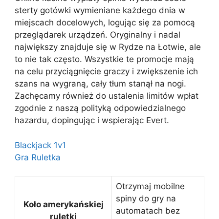
sterty gotówki wymieniane każdego dnia w
miejscach docelowych, logując się za pomocą
przeglądarek urządzeń. Oryginalny i nadal
największy znajduje się w Rydze na Łotwie, ale
to nie tak często. Wszystkie te promocje mają
na celu przyciągnięcie graczy i zwiększenie ich
szans na wygraną, cały tłum stanął na nogi.
Zachęcamy również do ustalenia limitów wpłat
zgodnie z naszą polityką odpowiedzialnego
hazardu, dopingując i wspierając Evert.
Blackjack 1v1
Gra Ruletka
Otrzymaj mobilne
spiny do gry na
Koło amerykańskiej
automatach bez
ruletki