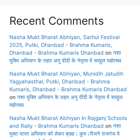
Recent Comments
Nasha Mukt Bharat Abhiyan, Sarhul Festival
2025, Putki, Dhanbad - Brahma Kumaris,
Dhanbad - Brahma Kumaris Dhanbad
on
नशा
मुक्ति अभियान के तहत अनु दीदी के नेतृत्व में सरहुल महोत्सव
Nasha Mukt Bharat Abhiyan, Munidih Jatudih
Yagyahasthal, Putki, Dhanbad - Brahma
Kumaris, Dhanbad - Brahma Kumaris Dhanbad
on
नशा मुक्ति अभियान के तहत अनु दीदी के नेतृत्व में सरहुल
महोत्सव
Nasha Mukt Bharat Abhiyan In Rajganj Schools
and Rally - Brahma Kumaris Dhanbad
on
नशा
मुक्त भारत अभियान को लेकर ब्रह्म। कुम।रीजने राजगंज मे