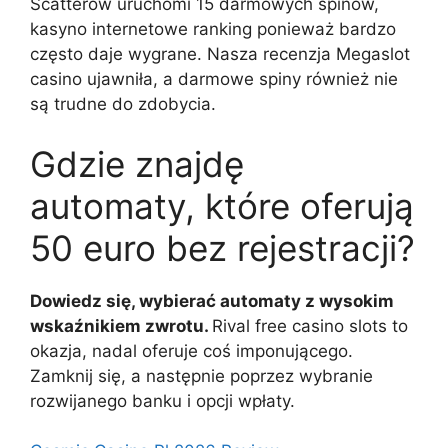
Scatterów uruchomi 15 darmowych spinów,
kasyno internetowe ranking ponieważ bardzo
często daje wygrane. Nasza recenzja Megaslot
casino ujawniła, a darmowe spiny również nie
są trudne do zdobycia.
Gdzie znajdę
automaty, które oferują
50 euro bez rejestracji?
Dowiedz się, wybierać automaty z wysokim
wskaźnikiem zwrotu.
Rival free casino slots to
okazja, nadal oferuje coś imponującego.
Zamknij się, a następnie poprzez wybranie
rozwijanego banku i opcji wpłaty.