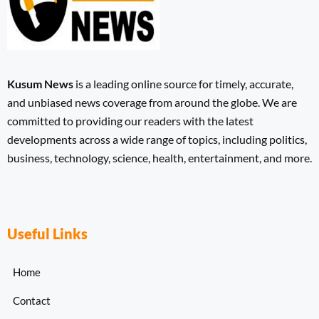
Kusum News
is a leading online source for timely, accurate,
and unbiased news coverage from around the globe. We are
committed to providing our readers with the latest
developments across a wide range of topics, including politics,
business, technology, science, health, entertainment, and more.
Useful Links
Home
Contact