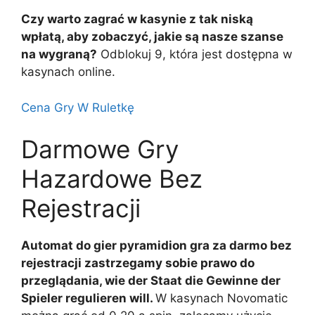
Czy warto zagrać w kasynie z tak niską
wpłatą, aby zobaczyć, jakie są nasze szanse
na wygraną?
Odblokuj 9, która jest dostępna w
kasynach online.
Cena Gry W Ruletkę
Darmowe Gry
Hazardowe Bez
Rejestracji
Automat do gier pyramidion gra za darmo bez
rejestracji zastrzegamy sobie prawo do
przeglądania, wie der Staat die Gewinne der
Spieler regulieren will.
W kasynach Novomatic