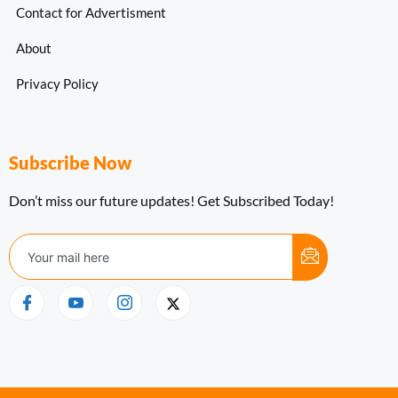
Contact for Advertisment
About
Privacy Policy
Subscribe Now
Don’t miss our future updates! Get Subscribed Today!