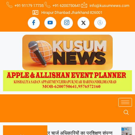
+91 91179 17735
+91 6200750641
info@kusumnews.com
Hirapur Dhanbad Jharkhand 826001
टुंडी, तोपचांची एवं बलियापुर चार्ज अधिकारियों का प्रशिक्षण संपन्न