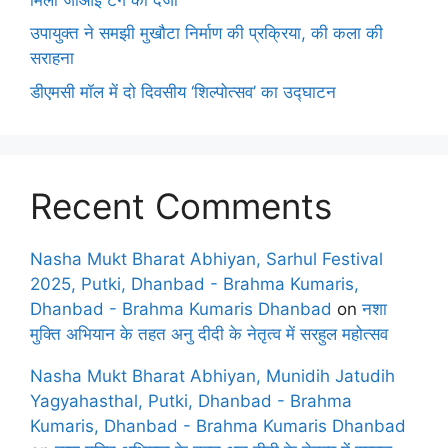
उपायुक्त ने समझी मुखौटा निर्माण की प्रक्रिया, की कला की
सराहना
डीएमसी मॉल में दो दिवसीय ‘शिल्पोत्सव’ का उद्घाटन
Recent Comments
Nasha Mukt Bharat Abhiyan, Sarhul Festival
2025, Putki, Dhanbad - Brahma Kumaris,
Dhanbad - Brahma Kumaris Dhanbad
on
नशा
मुक्ति अभियान के तहत अनु दीदी के नेतृत्व में सरहुल महोत्सव
Nasha Mukt Bharat Abhiyan, Munidih Jatudih
Yagyahasthal, Putki, Dhanbad - Brahma
Kumaris, Dhanbad - Brahma Kumaris Dhanbad