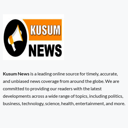
Kusum News
is a leading online source for timely, accurate,
and unbiased news coverage from around the globe. We are
committed to providing our readers with the latest
developments across a wide range of topics, including politics,
business, technology, science, health, entertainment, and more.