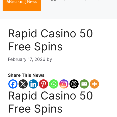
Breaking News
August 10, 2026
Rapid Casino 50
Free Spins
February 17, 2026
by
Share This News
Rapid Casino 50
Free Spins