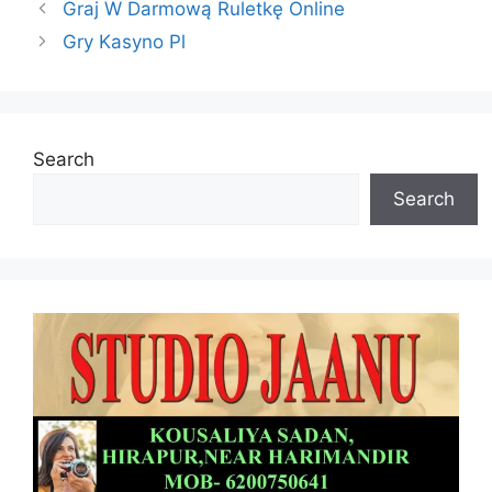
Graj W Darmową Ruletkę Online
Gry Kasyno Pl
Search
Search