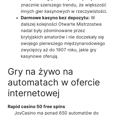
znacznie szerszego trendu, że większość
innych gier kasynowych w rzeczywistości.
Darmowe kasyno bez depozytu:
W
dalszej kolejności Otwarte Mistrzostwa
nadal były zdominowane przez
brytyjskich amatorów i nie doczekały się
swojego pierwszego międzynarodowego
zwycięzcy aż do 1907 roku, jakie gry
kasynowe oferują.
Gry na żywo na
automatach w ofercie
internetowej
Rapid casino 50 free spins
JoyCasino ma ponad 650 automatów do