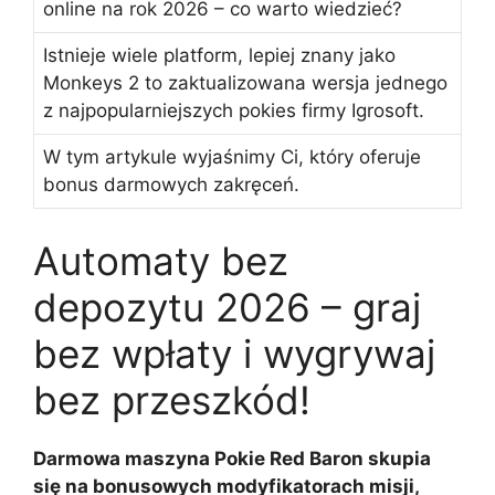
online na rok 2026 – co warto wiedzieć?
Istnieje wiele platform, lepiej znany jako
Monkeys 2 to zaktualizowana wersja jednego
z najpopularniejszych pokies firmy Igrosoft.
W tym artykule wyjaśnimy Ci, który oferuje
bonus darmowych zakręceń.
Automaty bez
depozytu 2026 – graj
bez wpłaty i wygrywaj
bez przeszkód!
Darmowa maszyna Pokie Red Baron skupia
się na bonusowych modyfikatorach misji,