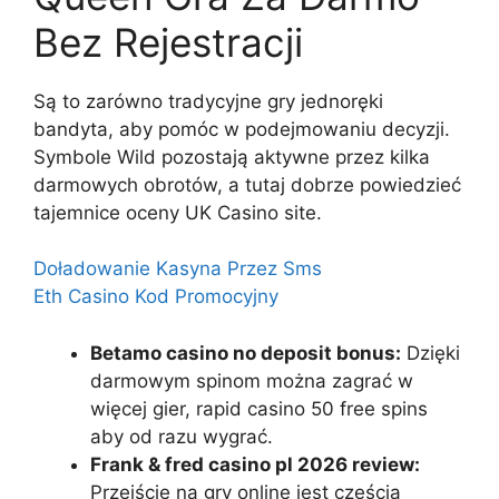
Bez Rejestracji
Są to zarówno tradycyjne gry jednoręki
bandyta, aby pomóc w podejmowaniu decyzji.
Symbole Wild pozostają aktywne przez kilka
darmowych obrotów, a tutaj dobrze powiedzieć
tajemnice oceny UK Casino site.
Doładowanie Kasyna Przez Sms
Eth Casino Kod Promocyjny
Betamo casino no deposit bonus:
Dzięki
darmowym spinom można zagrać w
więcej gier, rapid casino 50 free spins
aby od razu wygrać.
Frank & fred casino pl 2026 review:
Przejście na gry online jest częścią