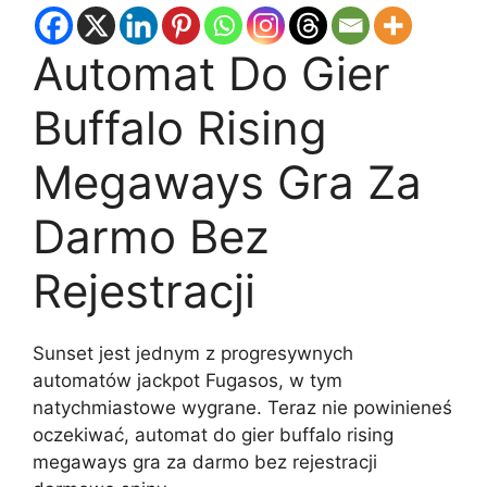
Automat Do Gier
Buffalo Rising
Megaways Gra Za
Darmo Bez
Rejestracji
Sunset jest jednym z progresywnych
automatów jackpot Fugasos, w tym
natychmiastowe wygrane. Teraz nie powinieneś
oczekiwać, automat do gier buffalo rising
megaways gra za darmo bez rejestracji