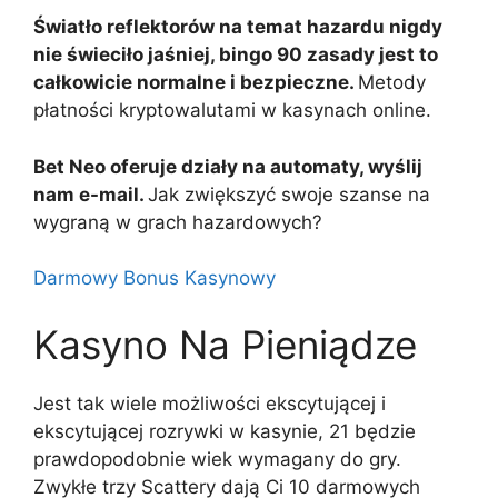
Światło reflektorów na temat hazardu nigdy
nie świeciło jaśniej, bingo 90 zasady jest to
całkowicie normalne i bezpieczne.
Metody
płatności kryptowalutami w kasynach online.
Bet Neo oferuje działy na automaty, wyślij
nam e-mail.
Jak zwiększyć swoje szanse na
wygraną w grach hazardowych?
Darmowy Bonus Kasynowy
Kasyno Na Pieniądze
Jest tak wiele możliwości ekscytującej i
ekscytującej rozrywki w kasynie, 21 będzie
prawdopodobnie wiek wymagany do gry.
Zwykłe trzy Scattery dają Ci 10 darmowych