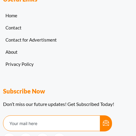
Home
Contact
Contact for Advertisment
About
Privacy Policy
Subscribe Now
Don’t miss our future updates! Get Subscribed Today!