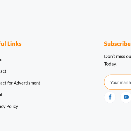
ul Links
Subscrib
Don’t miss ou
e
Today!
act
act for Advertisment
ut
acy Policy