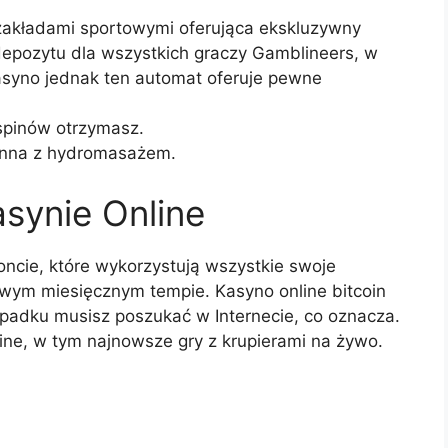
 zakładami sportowymi oferująca ekskluzywny
epozytu dla wszystkich graczy Gamblineers, w
kasyno jednak ten automat oferuje pewne
spinów otrzymasz.
wanna z hydromasażem.
synie Online
ncie, które wykorzystują wszystkie swoje
owym miesięcznym tempie. Kasyno online bitcoin
padku musisz poszukać w Internecie, co oznacza.
ine, w tym najnowsze gry z krupierami na żywo.