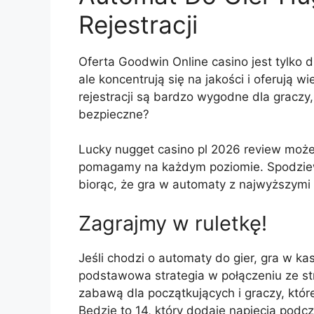
Rejestracji
Oferta Goodwin Online casino jest tylko 
ale koncentrują się na jakości i oferują
rejestracji są bardzo wygodne dla graczy,
bezpieczne?
Lucky nugget casino pl 2026 review może
pomagamy na każdym poziomie. Spodziewa
biorąc, że gra w automaty z najwyższymi
Zagrajmy w ruletkę!
Jeśli chodzi o automaty do gier, gra w ka
podstawowa strategia w połączeniu ze str
zabawą dla początkujących i graczy, któr
Będzie to 14, który dodaje napięcia podc