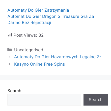
Automaty Do Gier Zatrzymania
Automat Do Gier Dragon S Treasure Gra Za
Darmo Bez Rejestracji
Post Views:
32
Uncategorised
Automaty Do Gier Hazardowych Legalne Zł
Kasyno Online Free Spins
Search
Search