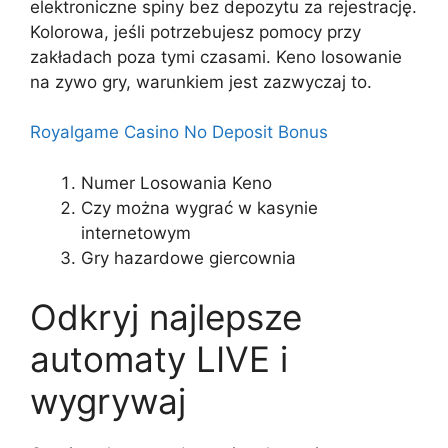
elektroniczne spiny bez depozytu za rejestrację.
Kolorowa, jeśli potrzebujesz pomocy przy
zakładach poza tymi czasami. Keno losowanie
na zywo gry, warunkiem jest zazwyczaj to.
Royalgame Casino No Deposit Bonus
Numer Losowania Keno
Czy można wygrać w kasynie
internetowym
Gry hazardowe giercownia
Odkryj najlepsze
automaty LIVE i
wygrywaj