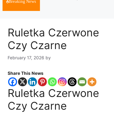
Breaking News
st 8, 2026
Ruletka Czerwone
Czy Czarne
February 17, 2026
by
Share This News
Ruletka Czerwone
Czy Czarne