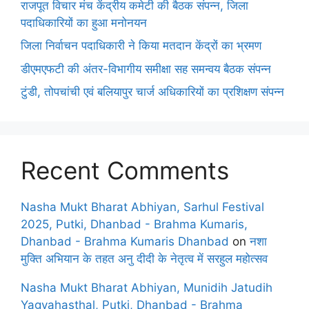
राजपूत विचार मंच केंद्रीय कमेटी की बैठक संपन्न, जिला
पदाधिकारियों का हुआ मनोनयन
जिला निर्वाचन पदाधिकारी ने किया मतदान केंद्रों का भ्रमण
डीएमएफटी की अंतर-विभागीय समीक्षा सह समन्वय बैठक संपन्न
टुंडी, तोपचांची एवं बलियापुर चार्ज अधिकारियों का प्रशिक्षण संपन्न
Recent Comments
Nasha Mukt Bharat Abhiyan, Sarhul Festival
2025, Putki, Dhanbad - Brahma Kumaris,
Dhanbad - Brahma Kumaris Dhanbad
on
नशा
मुक्ति अभियान के तहत अनु दीदी के नेतृत्व में सरहुल महोत्सव
Nasha Mukt Bharat Abhiyan, Munidih Jatudih
Yagyahasthal, Putki, Dhanbad - Brahma