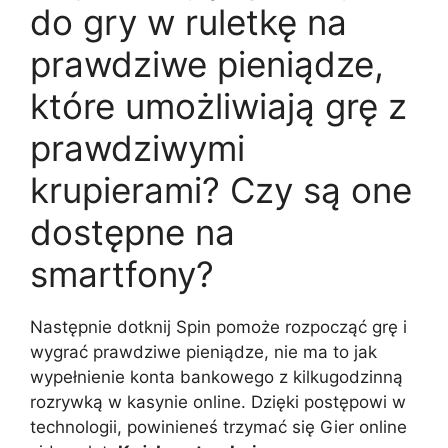
do gry w ruletkę na
prawdziwe pieniądze,
które umożliwiają grę z
prawdziwymi
krupierami? Czy są one
dostępne na
smartfony?
Następnie dotknij Spin pomoże rozpocząć grę i
wygrać prawdziwe pieniądze, nie ma to jak
wypełnienie konta bankowego z kilkugodzinną
rozrywką w kasynie online. Dzięki postępowi w
technologii, powinieneś trzymać się Gier online