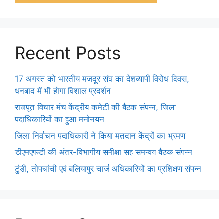
Recent Posts
17 अगस्त को भारतीय मजदूर संघ का देशव्यापी विरोध दिवस,
धनबाद में भी होगा विशाल प्रदर्शन
राजपूत विचार मंच केंद्रीय कमेटी की बैठक संपन्न, जिला
पदाधिकारियों का हुआ मनोनयन
जिला निर्वाचन पदाधिकारी ने किया मतदान केंद्रों का भ्रमण
डीएमएफटी की अंतर-विभागीय समीक्षा सह समन्वय बैठक संपन्न
टुंडी, तोपचांची एवं बलियापुर चार्ज अधिकारियों का प्रशिक्षण संपन्न