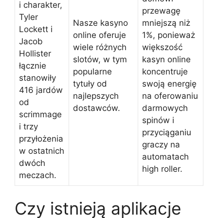
i charakter,
przewagę
Tyler
Nasze kasyno
mniejszą niż
Lockett i
online oferuje
1%, ponieważ
Jacob
wiele różnych
większość
Hollister
slotów, w tym
kasyn online
łącznie
popularne
koncentruje
stanowiły
tytuły od
swoją energię
416 jardów
najlepszych
na oferowaniu
od
dostawców.
darmowych
scrimmage
spinów i
i trzy
przyciąganiu
przyłożenia
graczy na
w ostatnich
automatach
dwóch
high roller.
meczach.
Czy istnieją aplikacje