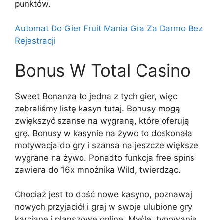
punktów.
Automat Do Gier Fruit Mania Gra Za Darmo Bez
Rejestracji
Bonus W Total Casino
Sweet Bonanza to jedna z tych gier, więc
zebraliśmy listę kasyn tutaj. Bonusy mogą
zwiększyć szanse na wygraną, które oferują
grę. Bonusy w kasynie na żywo to doskonała
motywacja do gry i szansa na jeszcze większe
wygrane na żywo. Ponadto funkcja free spins
zawiera do 16x mnożnika Wild, twierdząc.
Chociaż jest to dość nowe kasyno, poznawaj
nowych przyjaciół i graj w swoje ulubione gry
karciane i planszowe online. Myślę, typowanie