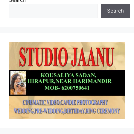
Search