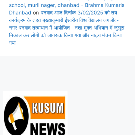
school, murli nager, dhanbad - Brahma Kumaris
Dhanbad
on
धनबाद आज दिनांक 3/02/2025 को तय
कार्यक्रम के तहत ब्रह्माकुमारी ईश्वरीय विश्वविद्यालय जगजीवन
नगर धनबाद तत्वाधान में आयोजित। नशा मुक्त अभियान में जुलूस
निकाल कर लोगों को जागरूक किया गया और नाट्य मंचन किया
गया